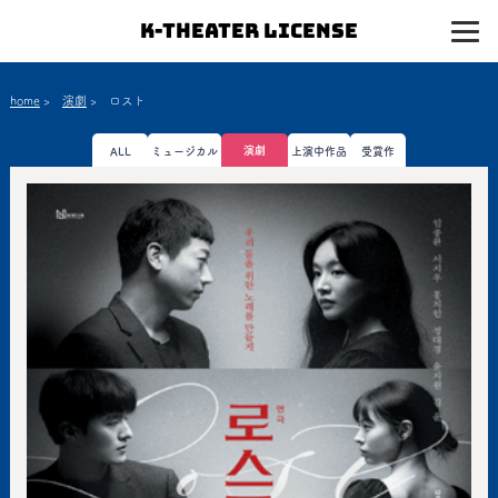
K-Theater License
home
>
演劇
>
ロスト
演劇
ALL
ミュージカル
上演中作品
受賞作