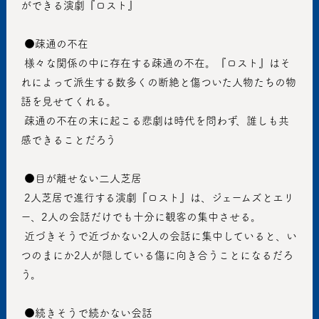
ができる演劇『ロスト』
 ●疎通の不在
 様々な関係の中に存在する疎通の不在。『ロスト』はそ
れによって派生する数多くの断絶と傷ついた人物たちの物
語を見せてくれる。 
 疎通の不在の末に起こる悲劇は時代を問わず、誰しも共
感できることだろう
 ●目が離せない二人芝居
 2人芝居で進行する演劇『ロスト』は、ジェームズとエリ
ー、2人の会話だけでも十分に観客の集中させる。
 近づきそうで近づかない2人の会話に集中していると、い
つのまにか2人が隠している傷に向き合うことになるだろ
う。
 ●続きそうで続かない会話