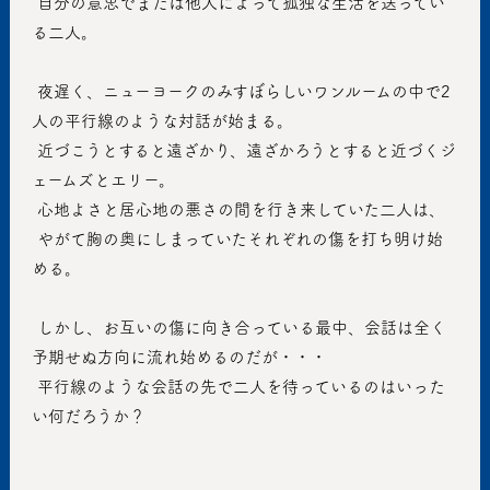
 自分の意思でまたは他人によって孤独な生活を送ってい
る二人。
 夜遅く、ニューヨークのみすぼらしいワンルームの中で2
人の平行線のような対話が始まる。
 近づこうとすると遠ざかり、遠ざかろうとすると近づくジ
ェームズとエリー。
 心地よさと居心地の悪さの間を行き来していた二人は、
 やがて胸の奥にしまっていたそれぞれの傷を打ち明け始
める。
 しかし、お互いの傷に向き合っている最中、会話は全く
予期せぬ方向に流れ始めるのだが・・・
 平行線のような会話の先で二人を待っているのはいった
い何だろうか？