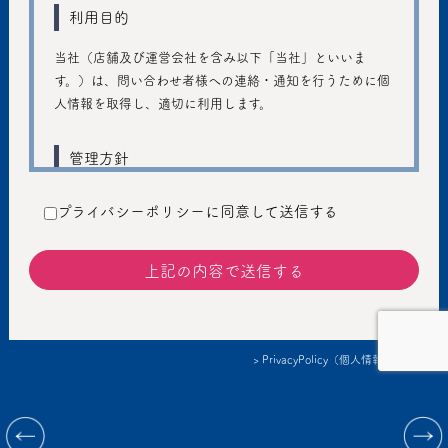
利用目的
当社（店舗及び運営会社を含み以下「当社」といいま
す。）は、問い合わせ者様への連絡・通知を行うために個
人情報を取得し、適切に利用します。
管理方針
ご入力いただきました個人情報は、個人のプライバシーの
プライバシーポリシーに同意して送信する
保護に十分注意し、個人情報の保護に関する法律および管
轄省庁のガイドラインの趣旨に従い、善良な管理者の注意
義務を持って適切に取り扱うものとし、不正アクセス、不
正利用などの防止に努めます。
提供
> PrivacyPolicy（個人情報保護方針）
個人情報を本人の同意なしに第三者に提供しません。ただ
し、以下の場合は、個人情報を本人の同意なく提供するこ
情報提供：Korea Performing arts box office Information System
とがあります。
©2023 conSept LLC & COSMIC Inc. All rights reserved.