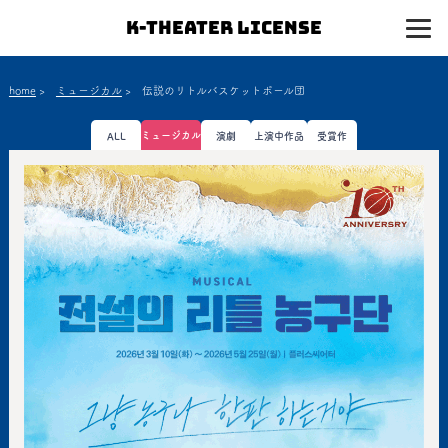
K-Theater License
home
>
ミュージカル
>
伝説のリトルバスケットボール団
ミュージカル
ALL
演劇
上演中作品
受賞作