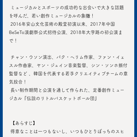
 ミュージカルとスポーツの成功的な出会いで大きな話題
を呼んだ、若い創作ミュージカルの象徵！
 2016年安山文化芸術の殿堂初演以来、2017年中国
BeSeTo演劇祭公式招待公演、2018年大学路の初公演ま
で！
 チャン・ウソン演出、パク・ヘリム作家、ファン・イェ
スル作曲家、ヤン・ジュイン音楽監督、シン・ソンホ振付
監督など 、韓国を代表する若手クリエイティブチームの意
気投合！
 長い制作期間と公演を通して作られた、定番創作ミュー
ジカル『伝説のリトルバスケットボール団』
 【あらすじ】
 得意なことは一つもないし、いつもひとりぼっちのスヒ