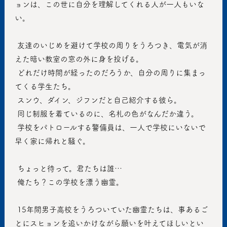
ョンは、この世に自分を理解してくれる人が一人もいな
い。
 友達のいじめを避けて学校の周りをうろつき、電気が消
えた暗い教室の窓の外に身を投げる。
 どれだけ時間が経ったのだろうか、自分の周りに集まっ
てくる学生たち。
 スンウ、ダイン、ジフンだと自己紹介する彼ら。
 同じ制服を着ているのに、名札の色がなんだか違う。
 学校をパトロールする警備員は、一人で学校にいないで
早く家に帰れと騒ぐ。
 ちょっと待って。君たちは誰…
 俺たち？この学校を漂う幽霊。
 15年間男子高校をうろついていた幽霊たちは、事あるご
とにスヒョンを追いかけながら願いを叶えてほしいとい