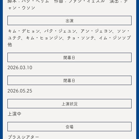
脚本：パク・ヘリム 作曲：ファン・イェスル 演出：チ
ャン・ウソン
出演
キム・デヒョン、パク・ジェユン、アン・ジェヨン、ソン・
ユテク、キム・ヒョンジン、チョ・ソンテ、イム・ジンソプ
他
開幕日
2026.03.10
閉幕日
2026.05.25
上演状況
上演中
会場
プラスシアター