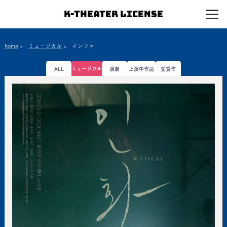
K-Theater License
home
>
ミュージカル
>
インファ
ミュージカル
ALL
演劇
上演中作品
受賞作