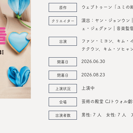
ウェブトゥーン「ユミの
原作
演出：ヤン・ジョンウン
クリエイター
ェ・ジェグァン｜音楽監
ファン・ミヨン、キム・
出演
テクウン、キム・ソヒャ
2026.06.30
開幕日
2026.08.23
閉幕日
上演中
上演状況
芸術の殿堂 CJトウォル劇
会場
男性: 7 人
女性: 7 人
出演者数