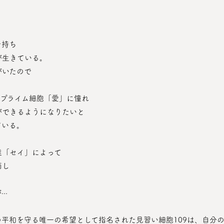
を持ち
が生きている。
がいたので
なプライム細胞「愛」に憧れ
ができるようになりたいと
ている。
達「セイ」によって
面し
り
··