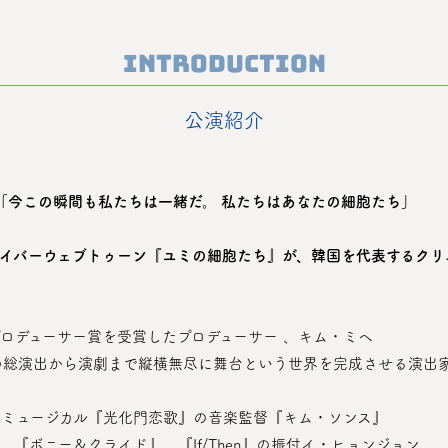
Introduction
公演紹介
「今この瞬間も私たちは一緒だ。 私たちはあなたの細胞たち」
ネイバーウェブトゥーン『ユミの細胞たち』が、韓国を代表するク
プロデューサー賞を受賞したプロデューサー 、キム・ミヘ
の総演出から演劇まで縦横無尽に舞台という世界を完成させる演出
ーム』、ミュージカル『光化門恋歌』の音楽監督『キム・ソンス』 
、『ボニー＆クライド』、『If/Then』の振付イ・ヒョンジョン