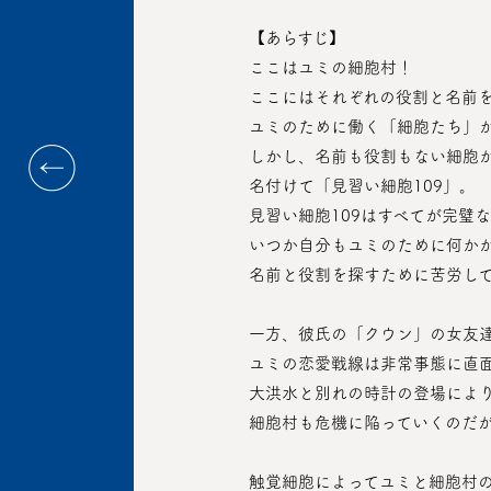
 【あらすじ】
 ここはユミの細胞村！
 ここにはそれぞれの役割と名前
 ユミのために働く「細胞たち」
 しかし、名前も役割もない細胞
 名付けて「見習い細胞109」。
 見習い細胞109はすべてが完璧
 いつか自分もユミのために何か
 名前と役割を探すために苦労し
 一方、彼氏の「クウン」の女友
 ユミの恋愛戦線は非常事態に直
 大洪水と別れの時計の登場によ
 細胞村も危機に陥っていくのだが·
 触覚細胞によってユミと細胞村の平和を守る唯一の希望として指名された見習い細胞109は、自分の名前を探し、ユミの愛を守り抜く