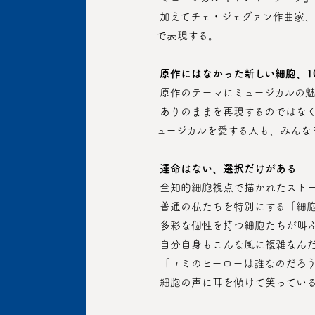
 加えてチェ・ジェグァン作曲家、キム・ガラム作家まで、トップクラスの創作陣が集まり「ユミの頭の中の世界」を驚異的な舞台芸術
で表現する。
原作にはなかった新しい細胞、1
 原作のテーマにミュージカルの
 ありのままを再現するのではなく、世界観を拡張し、観客に舞台の上で伝えたいメッセージをより鮮明にした。 原作を愛する人も ミ
ュージカルを愛する人も、みんな
運命はない、選択だけがある
 全知的細胞視点で描かれたスト
 普通の私たちを特別にする「細
 多彩な個性を持つ細胞たちが叫
 自分自身もこんな風に複雑なん
 「ユミのヒーローは誰なのだろ
 細胞の声に耳を傾けて笑ってい