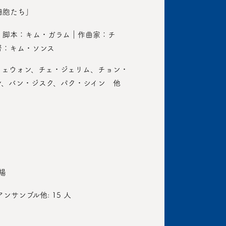
細胞たち」
｜脚本：キム・ガラム｜作曲家：チ
督：キム・ソンス
イェウォン、チェ・ジェリム、チョン・
ン、バン・ジスク、パク・シイン 他
場
アンサンブル他: 15 人