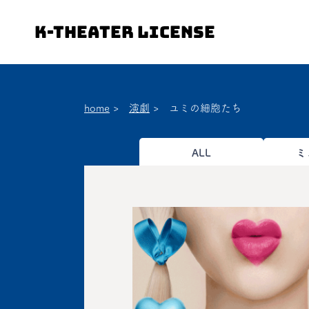
K-Theater License
home
>
演劇
>
ユミの細胞たち
ALL
ミ