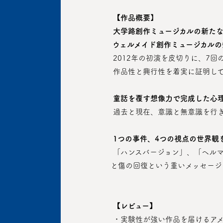
【作品概要
】
大学路創作ミュージカルの新た
 ウェルメイド創作ミュージカル
 2012年の初演を皮切りに、
 作品性と興行性を着実に証明し
童話を覆す想像力で完成した心
 過去と現在、意識と無意識を行
1つの事件、4つの視点の世界観を集
 「ハンスバージョン」、「ヘルマンバージョン」、「ヨナスバージョン」、そして完結版の「アンナの部屋」まで！ 人間の自由意志
と傷の回復という重いメッセージ
【レビュー】
 ・実験性が強い作品を届けるア