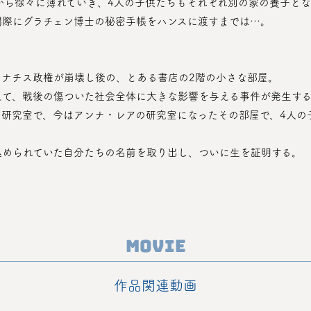
憶から徐々に薄れていき、4人の子供たちもそれぞれ別の家の養子と
間際にグラチェン博士の秘密手帳をハンスに渡すまでは…。
たナチス政権が崩壊し後の、とある書店の2階の小さな部屋。
えて、戦後の傷ついた社会全体に大きな影響を与える事件が発生す
込められていた自分たちの名前を取り出し、ついに生を証明する。
Movie
作品関連動画