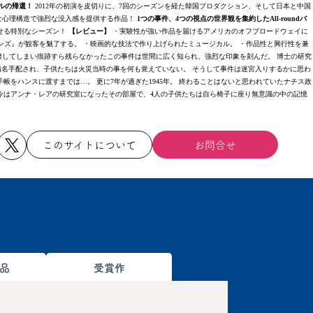
ルの帰還！
2012年の初演を皮切りに、7回のシーズンを経た韓国プロダクション、そして日本と中国
な心理構造で強烈な没入感を提供する作品！
1つの事件、4つの視点の世界観を集約したAll-roundバ
せる特別なシーズン！
【レビュー】
・実験性が強い作品を届けるアメリカのオフブロードウェイに
ンズ』が観客を魅了する。 ・映画的な技法で作り上げられたミュージカル。 ・作品性と興行性を兼
壊してしまい痕跡すら残らなかったこの事件は世間に広く知られ、強烈な印象を刻んだ。 博士の研究
指名手配され、子供たちは火災当時の事を何も覚えていない。 そうして事件は迷宮入りするかに思わ
をハンスに渡すまでは…。 更に7年が過ぎた1945年。 終わることはないと思われていたナチス政
今はアンナ・レアの研究室になったその部屋で、4人の子供たちは自ら椅子に座り無意識の中の記憶
このサイトについて
お問合せ
品
受賞作