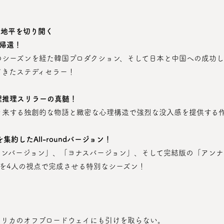
な地平を切り開く
の帰還！
7回のシーズンを経た韓国プロダクション、そして日本と中国への成功し
てきたステディセラー！
理推理スリラーの真髄！
き来する独創的な物語と緻密な心理構造で強烈な没入感を提供する
約したAll-roundバージョン！
を4人の視点で完成させる特別なシーズン！
メリカのオフブロードウェイにも引けを取らない。