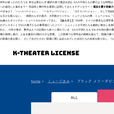
何年か経ったのだろうか 幸せは変わらず 暖炉の前で童話を読む 4人の子供たちの夢のような時間
への成功した進出まで！ 作品性と興行性を着実に証明してきたステディセラー！
童話を覆す想像力
ージョン！
「ハンスバージョン」、「ヘルマンバージョン」、「ヨナスバージョン」、そして完結版
も引けを取らない。 ・相変わらずの底力、大学路オリジナル・ミュージカルの華、ミュージカル『ブ
ね備えたオリジナル・ミュージカルがやってきた。
【あらすじ】
1926年、ドイツの著名な心理
のアシスタントで4人の養子たちの養育係だったメリー・シュミットが子供たちを劇的に救出し全身
れた。 12年が過ぎ、事件は人々の記憶から徐々に薄れていき、4人の子供たちもそれぞれ別の家の養
権が崩壊し後の、とある書店の2階の小さな部屋。 この部屋で心理学会の範疇を超えて、戦後の傷
の部屋の扉を開く。 そして古びた小さい部屋に閉じ込められていた自分たちの名前を取り出し、つい
K-Theater License
home
>
ミュージカル
>
ブラック メリーポピ
ALL