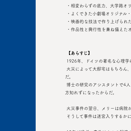
 ・相変わらずの底力、大学路オ
 ・よくできた小劇場オリジナル
 ・映画的な技法で作り上げられ
 ・作品性と興行性を兼ね備えた
【あらすじ】
 1926年、ドイツの著名な心
 火災によって大邸宅はもちろん、死体まで損壊してしまい痕跡すら残らなかったこの事件は世間に広く知られ、強烈な印象を刻ん
だ。
 博士の研究のアシスタントで4人の養子たちの養育係だったメリー・シュミットが子供たちを劇的に救出し全身に火傷を負ったまま行
方知れずになったからだ。
 火災事件の翌日、メリーは病院
 そうして事件は迷宮入りするか