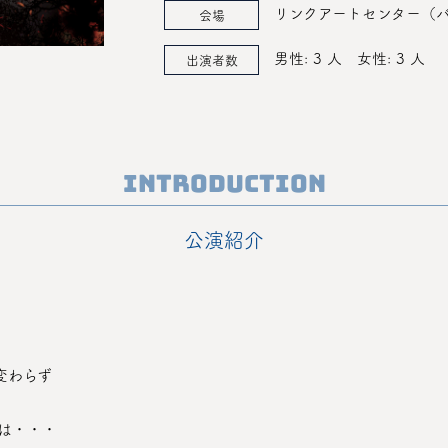
リンクアートセンター（
会場
男性: 3 人
女性: 3 人
出演者数
Introduction
公演紹介
変わらず
間は・・・