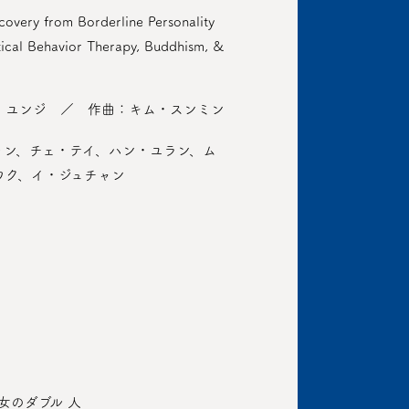
overy from Borderline Personality
tical Behavior Therapy, Buddhism, &
・ユンジ ／ 作曲：キム・スンミン
ォン、チェ・テイ、ハン・ユラン、ム
ウク、イ・ジュチャン
女のダブル 人