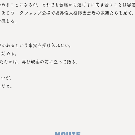
始めることになるが、それでも苦痛から逃げずに向き合うことは容
、あるワークショップ会場で境界性人格障害患者の家族たちを見て
を感じる。
害があるという事実を受け入れない。
を始める。
ったキキは、再び観客の前に立って語る。
ないが、
のだと。
。
Movie