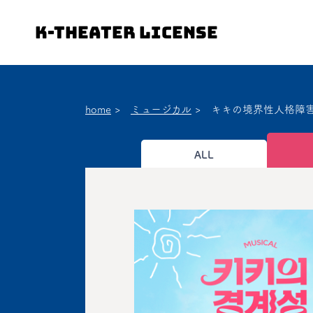
K-Theater License
home
>
ミュージカル
>
キキの境界性人格障
ALL