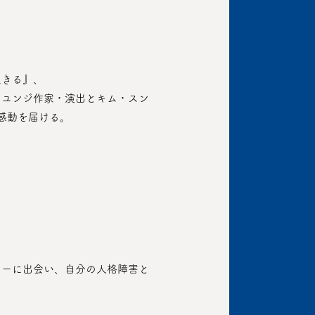
生きる』、
感動を届ける。