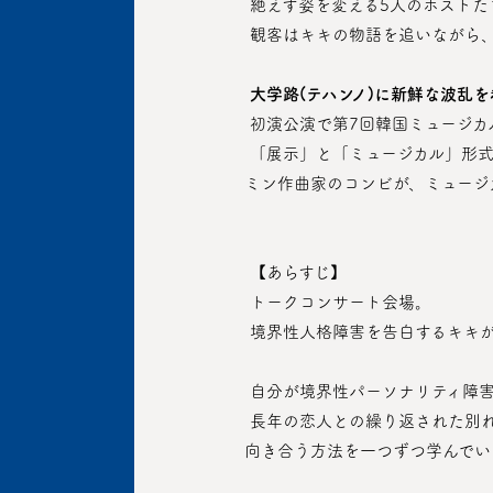
 絶えず姿を変える5人のホスト
 観客はキキの物語を追いながら
大学路(テハンノ)に新鮮な波乱
 初演公演で第7回韓国ミュージ
 「展示」と「ミュージカル」形式の境界を壊す実験的な作品『ダリ、ガラ企画展』を披露したチョ・ユンジ作家・演出とキム・スン
ミン作曲家のコンビが、ミュージ
 【あらすじ】
 トークコンサート会場。
 境界性人格障害を告白するキキ
 自分が境界性パーソナリティ障
 長年の恋人との繰り返された別れの末に精神病院に入院することになり、イーサンというカウンセラーに出会い、自分の人格障害と
向き合う方法を一つずつ学んでい