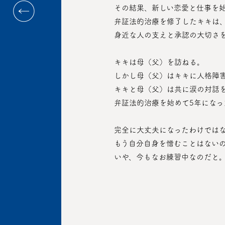
 その結果、新しい恋愛と仕事を
 弁証法的治療を修了したキキは
 身近な人の支えと承認の大切さ
 キキは母（父）を訪ねる。
 しかし母（父）はキキに人格障
 キキと母（父）は共に涙の対話
 弁証法的治療を始めて5年にな
 完全に大丈夫になったわけでは
 もう自分自身を憎むことはない
 いや、今もなお練習中なのだと