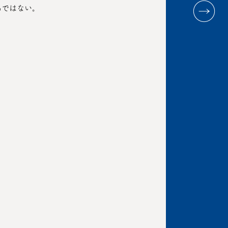
易ではない。
、