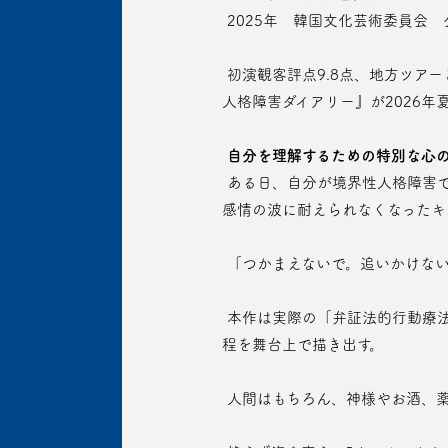
 2025年　韓国文化芸術委員
 初演観客評点9.8点、地方ツアーと海外ショーケースまで成功裏に締めくくり、着実な成長を見せてきたミュージカル『キキの境界性
人格障害ダイアリー』が2026年
自分を理解するための特別な心
 ある日、自分が境界性人格障害であるという事実を知った「キキ」。人々に見捨てられるのではないかという恐怖と、抱えきれない
感情の波に耐えられなくなったキ
 「つかまえないで。追いかけな
 本作は実際の「弁証法的行動療法」をもとに、「心の観察（マインドフルネス）」「対人関係効果性」など感情を扱うさまざまな過
程を舞台上で描き出す。
 人間はもちろん、神様やお酒、