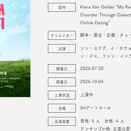
Kiera Van Gelder "My Rec
原作
Disorder Through Dialec
Online Dating"
脚本・演出・企画：チョ
クリエイター
ソン・ユテク、イ・ホウ
出演
ン・ジス、ファン・イン
2026.07.30
開幕日
2026.10.04
閉幕日
上演中
上演状況
SHアートホール
会場
男性: 5 人
女性: 4 人
出演者数
アンサンブル他: 主演は男