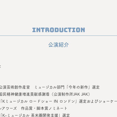
Introduction
公演紹介
た
会　公演芸術創作産室　ミュージカル部門「今年の新作」選定
　国民精神健康増進貢献感謝盾（公演制作所JAK JAK）
ー「Kミュージカル ロードショー IN ロンドン」選定およびショーケ
ジカルアワーズ　作品賞・脚本賞ノミネート
ー「K-ミュージカル 英米圏開発支援」選定