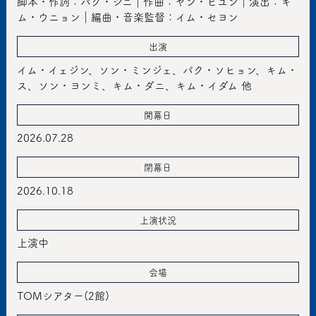
脚本・作詞：パク・ジニ｜作曲：ヤン・ヒユン｜演出：キ
ム・ウニョン｜編曲・音楽監督：イム・セヨン
出演
イム・イェジン、ソン・ミンジェ、パク・ソヒョン、キム・
ス、ソン・ヨンミ、キム・ダニ、キム・イダム 他
開幕日
2026.07.28
閉幕日
2026.10.18
上演状況
上演中
会場
TOMシアター(2館)