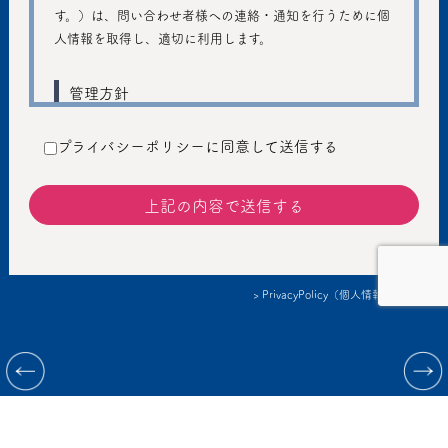
す。）は、問い合わせ者様への連絡・通知を行うために個
人情報を取得し、適切に利用します。
管理方針
ご入力いただきました個人情報は、個人のプライバシーの
プライバシーポリシーに同意して送信する
保護に十分注意し、個人情報の保護に関する法律および管
轄省庁のガイドラインの趣旨に従い、善良な管理者の注意
義務を持って適切に取り扱うものとし、不正アクセス、不
正利用などの防止に努めます。
提供
> PrivacyPolicy（個人情報保護方針）
個人情報を本人の同意なしに第三者に提供しません。ただ
し、以下の場合は、個人情報を本人の同意なく提供するこ
情報提供：Korea Performing arts box office Information System
とがあります。
©2023 conSept LLC & COSMIC Inc. All rights reserved.
法令に基づく場合
人の生命、身体または財産の保護のために必要がある
場合であって、本人の同意を得ることが困難であると