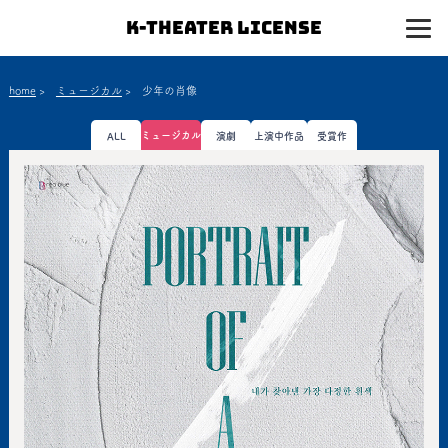
K-Theater License
home
>
ミュージカル
>
少年の肖像
ミュージカル
ALL
演劇
上演中作品
受賞作