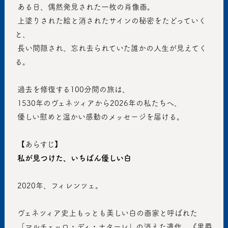
 ある日、偶然発見された一枚の肖像画。
 上塗りされた絵と消されたサインの秘密をたどっていく
と、
 長い間隠され、忘れ去られていた誰かの人生が見えてく
る。
 過去を修復する100分間の旅は、
 1530年のヴェネツィアから2026年の私たちへ、
 優しい慰めと温かい感動のメッセージを届ける。
 【あらすじ】
私が見つけた、いちばん優しい白
 2020年、フィレンツェ。
 ヴェネツィア史上もっとも美しい白の画家と呼ばれた
 「マルチェッロ・ディ・ナターレ」の消えた遺作、《男爵