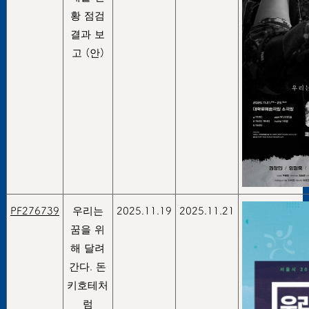
황 점검
결과 보
고 (안)
PF276739
우리는
2025.11.19
2025.11.21
꿈을 위
해 달려
간다. 돈
키호테처
럼