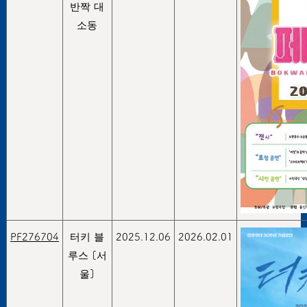
반짝 대
소동
PF276704
터키 블
2025.12.06
2026.02.01
루스 [서
울]