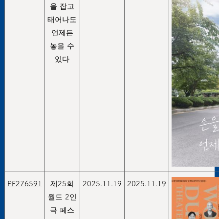
을 잡고
태어나도
언제든
놓을 수
있다
PF276591
제25회
2025.11.19
2025.11.19
월드 2인
극 페스