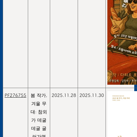
PF276755
봄 작가,
2025.11.28
2025.11.30
겨울 무
대: 참외
가 데굴
데굴 굴
러가면