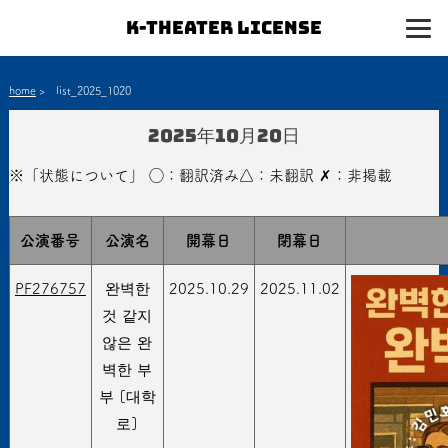
K-Theater License
home
>
list_2025_1020
2025年10月20日
※「状態について」 ◯：翻訳済み△：未翻訳 ✗：非掲載
公演番号
公演名
開幕日
閉幕日
PF276757
완벽한
2025.10.29
2025.11.02
것 같지
않은 완
벽한 부
부 [대학
로]