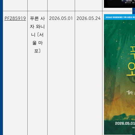
PF285919
푸른 사
2026.05.01
2026.05.24
자 와니
니 [서
울 마
포]