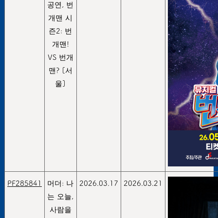
공연, 번
개맨 시
즌2: 번
개맨!
VS 번개
맨? [서
울]
PF285841
머더: 나
2026.03.17
2026.03.21
는 오늘,
사람을