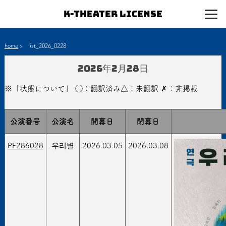
K-Theater License
home
>
list_2026_0228
2026年2月28日
※「状態について」 ◯：翻訳済み△：未翻訳 ✗：非掲載
公演番号
公演名
開幕日
閉幕日
PF286028
우리별
2026.03.05
2026.03.08