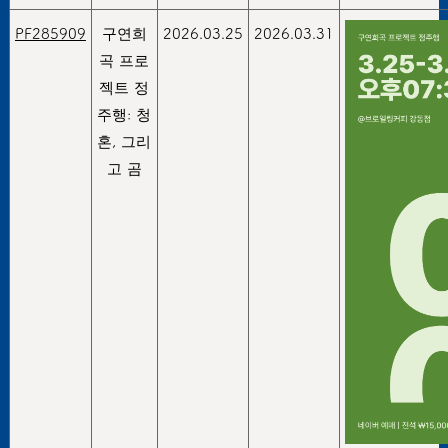
PF285909
구연희
2026.03.25
2026.03.31
곡 프로
젝트 정
주행: 청
혼, 그리
고 곰