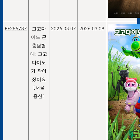
PF285787
고고다
2026.03.07
2026.03.08
이노 곤
충탐험
대: 고고
다이노
가 작아
졌어요
[서울
용산]