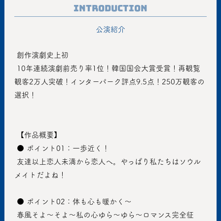
Introduction
公演紹介
 創作演劇史上初
 10年連続演劇前売り率1位！韓国国会大賞受賞！再観覧
観客2万人突破！インターパーク評点9.5点！250万観客の
選択！
 【作品概要】
 ● ポイント01：一歩近く！
 友達以上恋人未満から恋人へ。やっぱり私たちはソウル
メイトだよね！
 ● ポイント02：体も心も暖かく～
 春風そよ～そよ～私の心ゆら～ゆら～ロマンス完全征