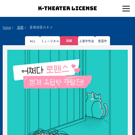
K-Theater License
home
>
演劇
>
屋根部屋のネコ
演劇
ALL
ミュージカル
上演中作品
受賞作