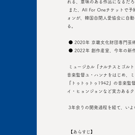
れる、意味のある作品になるだろ
 また、All For Oneチケットで予約するとチケット1枚当たり2,500ウォンが、またその他にもすべての有料チケット1枚当たり1,500ウ
ォンが、韓国自閉人愛協会に自動
る。
 ● 2020年 京畿文化財団専門
 ● 2022年 創作産室、今年の
 ミュージカル『ナルチスとゴルトムント』、『キャパイズム』、『泛翁』などでコラボレーションを行った演出家ユン・サンウォンと
音楽監督ユ・ハンナをはじめ、ミ
『トゥトゥトゥ1942』の音楽
イ・ヒョンジョンなど実力あるク
 3年余りの開発過程を経て、い
 【あらすじ】