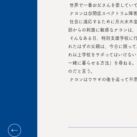
 世界で一番お父さんを愛してい
 ナヨンは自閉症スペクトラム障
 社会に適応するために月火水木金土日の行動規則を決めておき、順番に従って行動して社会性の訓練をするが、依然として音などの外
部からの刺激に敏感なナヨンは、
 そんなある日、特別支援学校に行く準備をしていたナヨンは、雷の音に驚いて部屋に隠れる。普段だったらナヨンをあやして抱いてく
れたはずの父親は、今日に限って
れ以上学校をサボってはいけない
一緒に暮らせる方法」を尋ねる。
のだと言う。
 ナヨンはウサギの後を追って不思