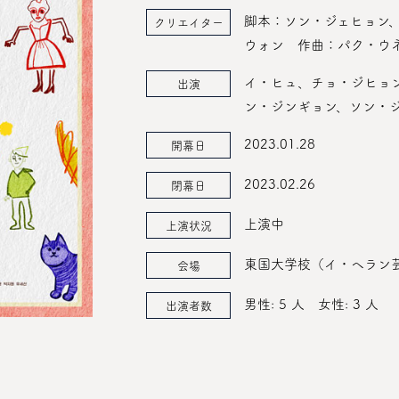
脚本：ソン・ジェヒョン
クリエイター
ウォン 作曲：パク・ウ
イ・ヒュ、チョ・ジヒョ
出演
ン・ジンギョン、ソン・ジ
2023.01.28
開幕日
2023.02.26
閉幕日
上演中
上演状況
東国大学校（イ・ヘラン
会場
男性: 5 人
女性: 3 人
出演者数