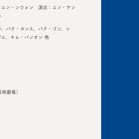
、ユン・ンウォン 演出：ユン・サン
ネ
ン、パク・ヨンス、パク・ゴン、シ
エ、キム・バンオン 他
芸術劇場）