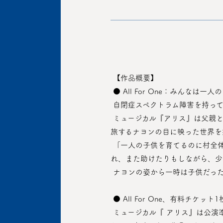
 【作品概要】
 ● All For One：みんなは一
 自閉症スペクトラム障害を持っ
 ミュージカル『アリス』は父親と永遠に共にする方法を探すため、父親が聞かせてくれた物語の中の“アリス”になって、不思議な国を
旅するナヨンの目に映った世界を
 「一人の子供を育てるのに村全体が必要だ」というアフリカのことわざのように、アリスは冒険の中で数多くの人々に会って助けら
れ、また助けたりもしながら、少
 ナヨンの姿から一時は子供だっ
 ● All For One、有料
 ミュージカル『 アリス』は公演準備の過程から韓国自閉人愛協会の諮問を受け、当事者にとっては口に、非当事者にとっては耳にな