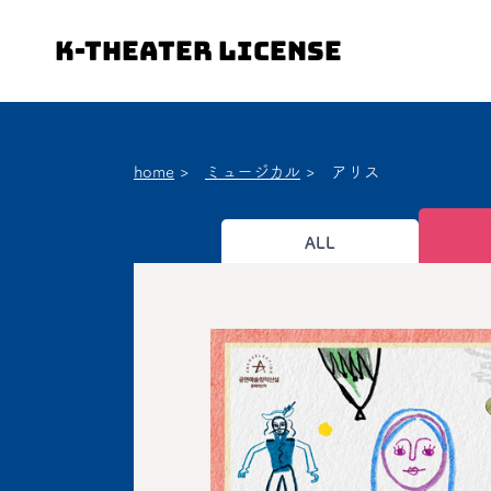
K-Theater License
home
>
ミュージカル
>
アリス
ALL