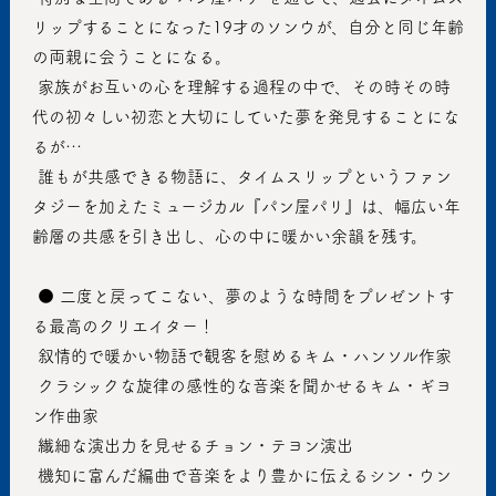
リップすることになった19才のソンウが、自分と同じ年齢
の両親に会うことになる。
 家族がお互いの心を理解する過程の中で、その時その時
代の初々しい初恋と大切にしていた夢を発見することにな
るが…
 誰もが共感できる物語に、タイムスリップというファン
タジーを加えたミュージカル『パン屋パリ』は、幅広い年
齢層の共感を引き出し、心の中に暖かい余韻を残す。
 ● 二度と戻ってこない、夢のような時間をプレゼントす
る最高のクリエイター！
 叙情的で暖かい物語で観客を慰めるキム・ハンソル作家
 クラシックな旋律の感性的な音楽を聞かせるキム・ギヨ
ン作曲家
 繊細な演出力を見せるチョン・テヨン演出
 機知に富んだ編曲で音楽をより豊かに伝えるシン・ウン