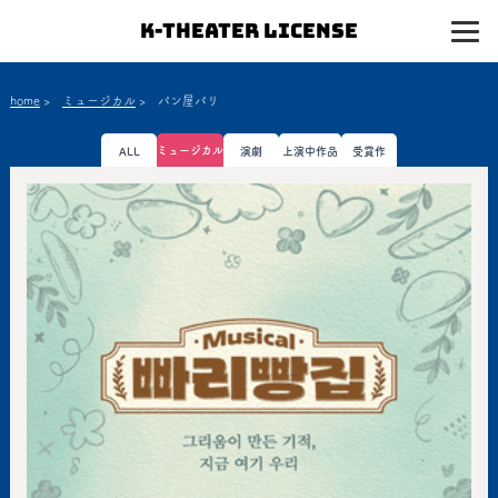
K-Theater License
home
>
ミュージカル
>
パン屋パリ
ミュージカル
ALL
演劇
上演中作品
受賞作