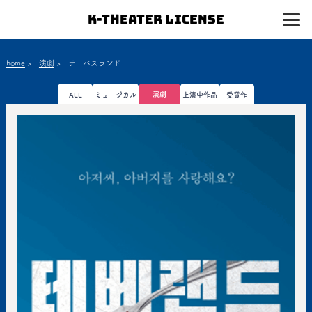
K-Theater License
home
>
演劇
>
テーバスランド
演劇
ALL
ミュージカル
上演中作品
受賞作