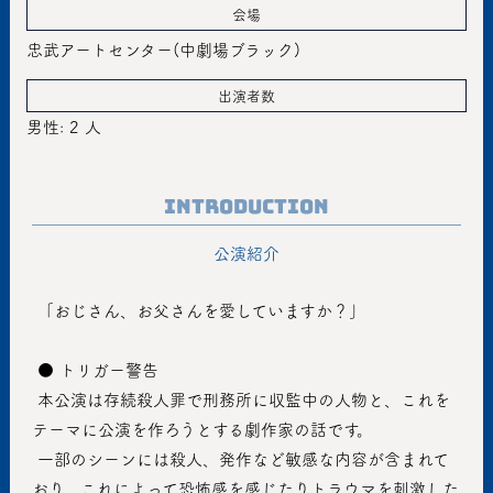
会場
忠武アートセンター(中劇場ブラック)
出演者数
男性: 2 人
Introduction
公演紹介
 「おじさん、お父さんを愛していますか？」
 ● トリガー警告
 本公演は存続殺人罪で刑務所に収監中の人物と、これを
テーマに公演を作ろうとする劇作家の話です。
 一部のシーンには殺人、発作など敏感な内容が含まれて
おり、これによって恐怖感を感じたりトラウマを刺激した