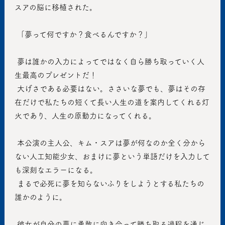
スアの脳に移植された。
 「夢って何ですか？食べるんですか？」
 夢は誰かの入力によってではなく自ら勝ち取っていく人
生最高のプレゼントだ！
 大げさである必要はない。ささいな夢でも、夢はその存
在だけで私たちの短くて長い人生の道を案内してくれる灯
火であり、人生の原動力になってくれる。
 本公演の主人公、キム・スアは夢が何なのか全く分から
ない人工知能少女、おまけに夢という単語だけを入力して
も深刻なエラーになる。
 まるで必死に夢を知らないふりをしようとする私たちの
誰かのように。
 彼女が自分の夢に勇敢に向き合って勝ち取る過程を通じ