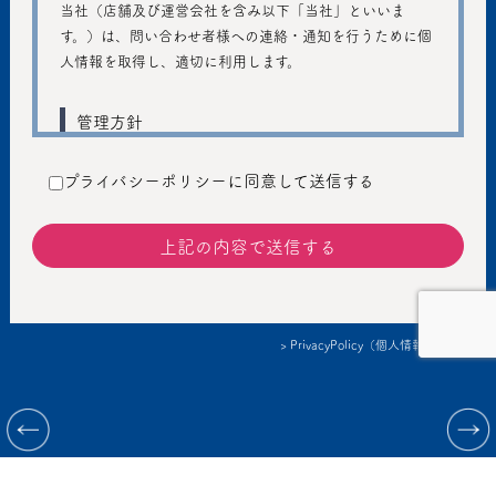
当社（店舗及び運営会社を含み以下「当社」といいま
す。）は、問い合わせ者様への連絡・通知を行うために個
人情報を取得し、適切に利用します。
管理方針
ご入力いただきました個人情報は、個人のプライバシーの
プライバシーポリシーに同意して送信する
保護に十分注意し、個人情報の保護に関する法律および管
轄省庁のガイドラインの趣旨に従い、善良な管理者の注意
義務を持って適切に取り扱うものとし、不正アクセス、不
正利用などの防止に努めます。
提供
> PrivacyPolicy（個人情報保護方針）
個人情報を本人の同意なしに第三者に提供しません。ただ
し、以下の場合は、個人情報を本人の同意なく提供するこ
情報提供：Korea Performing arts box office Information System
とがあります。
©2023 conSept LLC & COSMIC Inc. All rights reserved.
法令に基づく場合
人の生命、身体または財産の保護のために必要がある