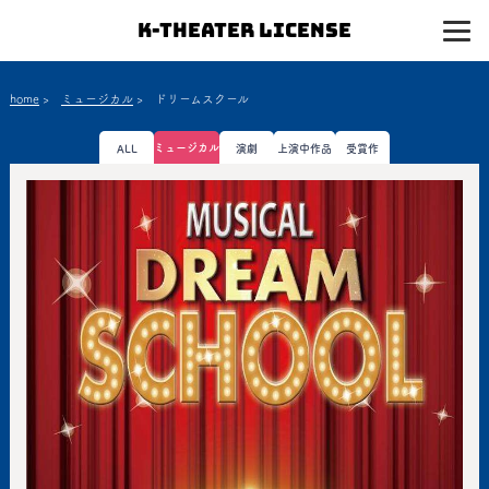
K-Theater License
home
>
ミュージカル
>
ドリームスクール
ミュージカル
ALL
演劇
上演中作品
受賞作