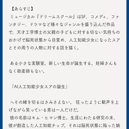
 【あらすじ】
 ミュージカル『ドリームスクール』はSF、コメディ、ファ
ンタジー、ドラマなど様々なジャンルを盛り込んだ作品
で、天才工学博士の父親の子どもに対する切ない気持ちの
おかげで脳死状態から目覚め、人工知能少女になったスア
とその周りの人物に対する話を描く。
 ある小さな実験室。新しい生命が誕生する。妊婦さんも
なく助産師もない。
 「AI人工知能少女スアの誕生」
 へその緒を切るはさみさえない。 狂ったように歓声を上
げながら笑っている男は一人だけだ。
 彼の名前はキム・ヒマン博士。生涯にわたる研究の末、
彼が創造した人工知能チップ。それは脳死状態に陥った娘