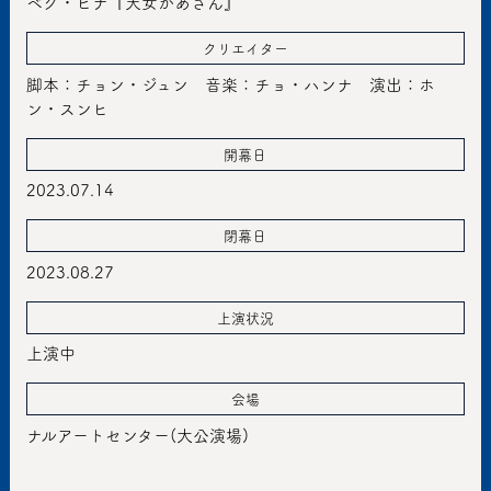
ベク・ヒナ『天女かあさん』
クリエイター
脚本：チョン・ジュン 音楽：チョ・ハンナ 演出：ホ
ン・スンヒ
開幕日
2023.07.14
閉幕日
2023.08.27
上演状況
上演中
会場
ナルアートセンター(大公演場)