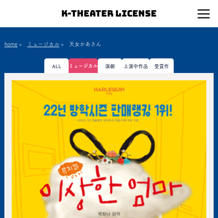
K-Theater License
home
>
ミュージカル
>
天女かあさん
ミュージカル
ALL
演劇
上演中作品
受賞作