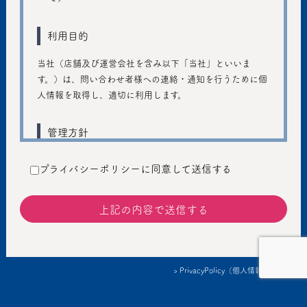
利用目的
当社（店舗及び運営会社を含み以下「当社」といいま
す。）は、問い合わせ者様への連絡・通知を行うために個
人情報を取得し、適切に利用します。
管理方針
ご入力いただきました個人情報は、個人のプライバシーの
プライバシーポリシーに同意して送信する
保護に十分注意し、個人情報の保護に関する法律および管
轄省庁のガイドラインの趣旨に従い、善良な管理者の注意
義務を持って適切に取り扱うものとし、不正アクセス、不
正利用などの防止に努めます。
提供
> PrivacyPolicy（個人情報保護方針）
個人情報を本人の同意なしに第三者に提供しません。ただ
し、以下の場合は、個人情報を本人の同意なく提供するこ