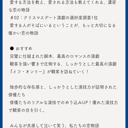
 愛する方法を教え、愛される方法も教えてくれる、濃密
な恋の物語
 ＃02：クリスマスデート演劇の選好度調査1位
 愛する人がそばにいるということが、もっと大切になる
暖かい恋の物語
 ● おすすめ
 完璧に仕組まれた脚本、最高のロマンスの演劇
 観客を強い響きで圧倒する、しっかりとした最高の演劇
『イフ・オンリー』が観客を訪ねていく！
 独歩的な存在感と、しっかりとした演技力が証明された
俳優たち
 俳優たちのリアルな演技でのめり込みUP！優れた演技力
で観客の目を引く。
 みんなが共感して泣いて笑う、私たちの恋物語