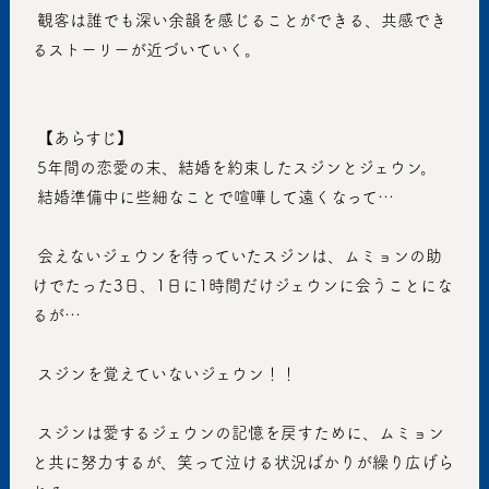
 観客は誰でも深い余韻を感じることができる、共感でき
るストーリーが近づいていく。
 【あらすじ】
 5年間の恋愛の末、結婚を約束したスジンとジェウン。
 結婚準備中に些細なことで喧嘩して遠くなって…
 会えないジェウンを待っていたスジンは、ムミョンの助
けでたった3日、1日に1時間だけジェウンに会うことにな
るが…
 スジンを覚えていないジェウン！！
 スジンは愛するジェウンの記憶を戻すために、ムミョン
と共に努力するが、笑って泣ける状況ばかりが繰り広げら