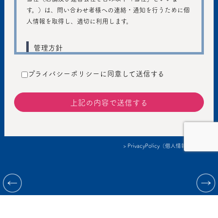
す。）は、問い合わせ者様への連絡・通知を行うために個
人情報を取得し、適切に利用します。
管理方針
ご入力いただきました個人情報は、個人のプライバシーの
プライバシーポリシーに同意して送信する
保護に十分注意し、個人情報の保護に関する法律および管
轄省庁のガイドラインの趣旨に従い、善良な管理者の注意
義務を持って適切に取り扱うものとし、不正アクセス、不
正利用などの防止に努めます。
提供
> PrivacyPolicy（個人情報保護方針）
個人情報を本人の同意なしに第三者に提供しません。ただ
し、以下の場合は、個人情報を本人の同意なく提供するこ
情報提供：Korea Performing arts box office Information System
とがあります。
©2023 conSept LLC & COSMIC Inc. All rights reserved.
法令に基づく場合
人の生命、身体または財産の保護のために必要がある
場合であって、本人の同意を得ることが困難であると