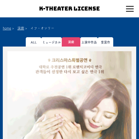
K-Theater License
home
>
演劇
>
イフ・オンリー
演劇
ALL
ミュージカル
上演中作品
受賞作