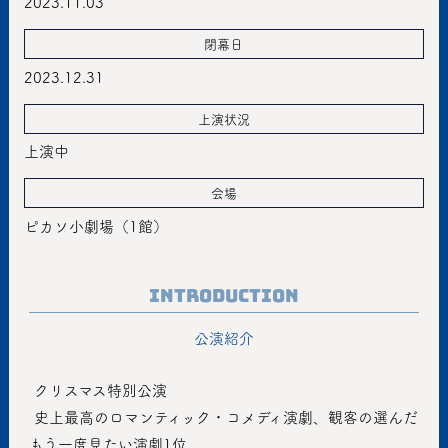
2023.11.03
閉幕日
2023.12.31
上演状況
上演中
会場
ピカソ小劇場（1館）
Introduction
公演紹介
 クリスマス特別公演
 史上最高のロマンティック・コメディ演劇、観客の選んだ
もう一度見たい演劇1位