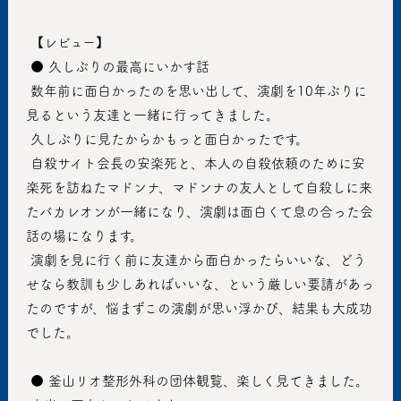
 【レビュー】
 ● 久しぶりの最高にいかす話
 数年前に面白かったのを思い出して、演劇を10年ぶりに
見るという友達と一緒に行ってきました。
 久しぶりに見たからかもっと面白かったです。
 自殺サイト会長の安楽死と、本人の自殺依頼のために安
楽死を訪ねたマドンナ、マドンナの友人として自殺しに来
たバカレオンが一緒になり、演劇は面白くて息の合った会
話の場になります。
 演劇を見に行く前に友達から面白かったらいいな、どう
せなら教訓も少しあればいいな、という厳しい要請があっ
たのですが、悩まずこの演劇が思い浮かび、結果も大成功
でした。
 ● 釜山リオ整形外科の団体観覧、楽しく見てきました。