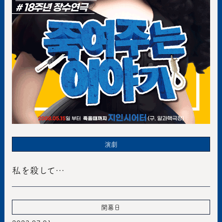
演劇
私を殺して…
開幕日