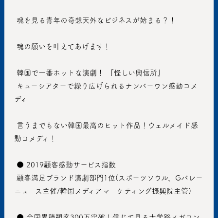
 魂を見る青年の奇想天外なビジネスが始まる？！
 魂の願いを叶えてあげます！
 韓国で一番ホットな演劇！ 『怪しい興信所』
 キューシアターで繰り広げられるナンバーワン感動コメ
ディ
 言うまでもない韓国最高のヒット作品！ウェルメイド感
動コメディ！
 ● 2019顧客感動サービス指数
 顧客満足ブランド演劇部門1位(スポーツソウル、Gバレー
ニュース主催/韓国メディアマーケティング振興院主管)
 ● 全国累積観客300万突破！信じて見る大学路メガコン