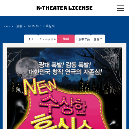
K-Theater License
home
>
演劇
>
NEW 怪しい興信所
演劇
ALL
ミュージカル
上演中作品
受賞作