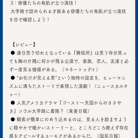
 3：俳優たちの鳥肌が立つ演技！
 大学路で認められる才能ある俳優たちの鳥肌が立つ演技
を目で確認しよう！
 【レビュー】
 ● 連日売り切れとなっている『興信所』は思う存分笑っ
ても胸の片隅に何かが残る公演で、家族、恋人、友達と必
ず一度見る価値がある。（マネートゥデイ）
 ● “お化けが見える男”という独特の設定を、ヒューマニ
ズムに満ちたストーリで表現した演劇！（ニュースカルチ
ャー）
 ● 人気アメリカドラマ『ゴースト～天国からのささや
き』ソウル大学路に着陸？（東亜日報）
 ● 観客が簡単にのめり込めるのは、見る人を励ますよう
に穏やかで暖かいストーリーと、ところどころ絶えず存在
感をアピールするユーモアがあるからだ。（国民日報）