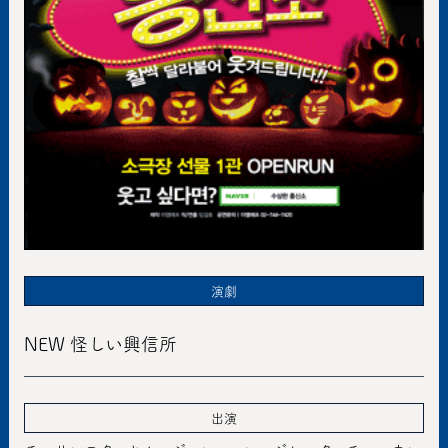
演劇
NEW 怪しい興信所
出演