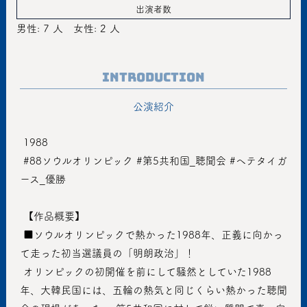
出演者数
男性: 7 人
女性: 2 人
Introduction
公演紹介
 1988
 #88ソウルオリンピック #第5共和国_聴聞会 #ヘテタイガ
ース_優勝
 【作品概要】
 ■ソウルオリンピックで熱かった1988年、正義に向かっ
て走った初当選議員の「明朗政治」！
 オリンピックの初開催を前にして騒然としていた1988
年、大韓民国には、五輪の熱気と同じくらい熱かった聴聞