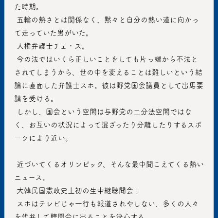
た時期。
 五輪の熱さとは関係なく、黙々と自分の熱い道に向かっ
て走っていた男がいた。
 人権弁護士チェ・ス。
 今の法ではいくら正しいことをしても片っ端から不法と
されてしまうから、世の中を変えることは難しいという結
論に直面した弁護士スホ。彼は野党国会議員として出馬要
請を受ける。
 しかし、国会という空間は与野党の二分法空間ではな
く、お互いの状況によって混ざったり分離したりするスポ
ーツにより近い。
 近づいてくるオリンピック、そんな最中聞こえてくる熱い
ニュース。
 大韓民国憲政史上初の生中継聴聞会！
 スホはテレビじゃ一行も報道されやしない、多くの人々
を代弁して聴聞会に出ることを決心する。