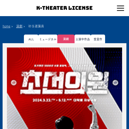
K-Theater License
home
>
演劇
>
初当選議員
演劇
ALL
ミュージカル
上演中作品
受賞作