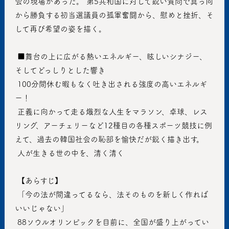
会の現場があった。 第5共和国に対して鋭い質問で真っ向
から勝負する初当選議員の孤軍奮闘から、慰めと挫折、そ
して再び希望の姿を描く。
 ■舞台の上に広がる熱いエネルギー、眩しいシナジー、
そしてどっしりとした響き
 100分間休む暇もなく吐き出される強度の高いエネルギ
ー！
 正義に向かって走る熾烈な人生をマラソン、卓球、レス
リング、アーチェリーなど12種目の各種スポーツ競技に例
えて、過去の韓国社会の恥部を愉快だが鋭く描き出す。
 人が生きる世の中を、清く清く
 【あらすじ】
 「今の法が間違ってるなら、法そのものを新しく作れば
いいじゃない」
 88ソウルオリンピックを目前に、全国が盛り上がってい