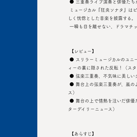
 ● 三重奏ライブ演奏と俳優た
 ミュージカル『狂炎ソナタ』はピアノ、バイオリン、チェロの三重奏ライブ演奏だけでなく、俳優たちが直接ピアノを演奏しながら美
しく恍惚とした音楽を披露する。
 一瞬も目を離せない、ドラマチ
 【レビュー】
 ● スリラーミュージカルのユニークな魅力で観客に見る楽しさと聞く幸せ、そして新鮮な衝撃を与える。 美しいクラシックのメロデ
ィーの裏に隠された反転！（スタ
 ● 弦楽三重奏、不気味に美し
 ● 舞台上の弦楽三重奏が、嵐のように吹き荒れる3人の人物の感情変化を音符の高低に置き換えて加速させる（スターデイリーニュー
ス）
 ● 舞台の上で情熱を注いだ俳優たちの熱演と爆発的な歌唱力、実際のライブピアノ演奏は観客を一気に魅了するのに十分だった（ス
ターデイリーニュース）
 【あらすじ】