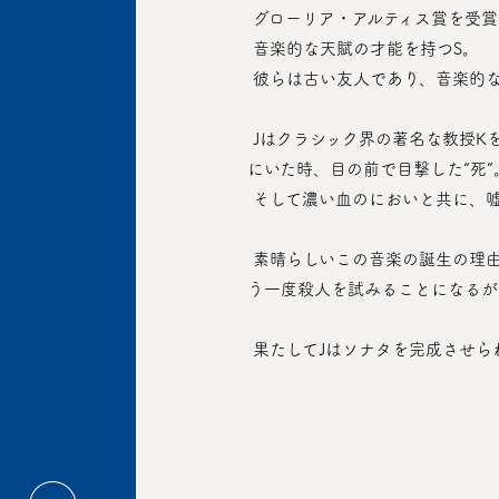
 グローリア・アルティス賞を受
 音楽的な天賦の才能を持つS。
 彼らは古い友人であり、音楽的
 Jはクラシック界の著名な教授Kを訪ね、再び作曲を始めることになる。しかし毎回冷淡な評価を受けるようになり、圧迫感に勝てず
にいた時、目の前で目撃した“死”
 そして濃い血のにおいと共に、
 素晴らしいこの音楽の誕生の理由が“死”だということを知ったKは、曲の完成のためにJに殺人をそそのかし、Jは第2楽章のためにも
う一度殺人を試みることになるが
 果たしてJはソナタを完成させ