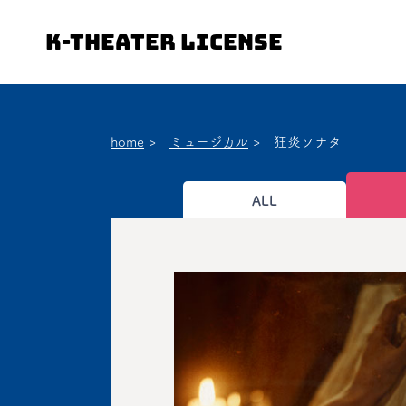
K-Theater License
home
>
ミュージカル
>
狂炎ソナタ
ALL