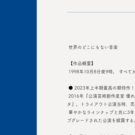
 世界のどこにもない音楽
 【作品概要】
 1998年10月8日夜9時。 す
 ● 2023年上半期最高の期待
 2016年『公演芸術創作産室 優れた新作』選定作として、この6年間、たくさんの観客から愛されてきたミュージカル『狂炎ソナ
タ』。トライアウト公演当時、売
 華やかなラインナップと共に3年ぶりに帰ってきた『狂炎ソナタ』は、一層深まった台本と、抒情的で心に響く音楽を通じてよりアッ
プグレードされた公演を披露する