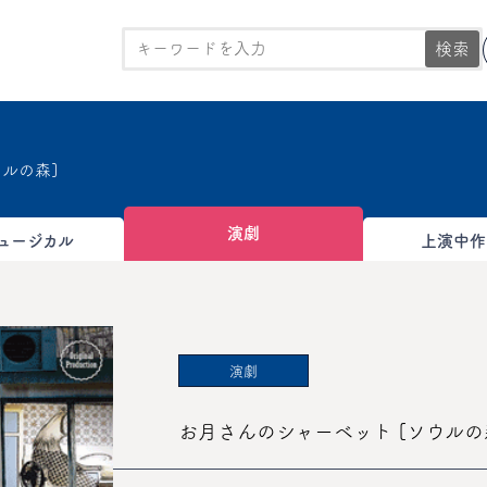
検索
ルの森]
演劇
ュージカル
上演中作
演劇
お月さんのシャーベット [ソウルの