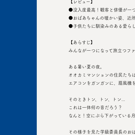
 【レビュー】
 ●没入度最高！観客と俳優が一
 ●おばあちゃんの暖かい姿、近
 ●子供たちに馴染みのある愛ら
 【あらすじ】
 みんなが一つになって旅立つフ
 ある暑い夏の夜。
 オオカミマンションの住民たち
 エアコンをガンガンに、扇風機
 そのときトン、トン、トン...
 これは一体何の音だろう？
 なんと！空にぶら下がっている
 その様子を見た学級委員長のお