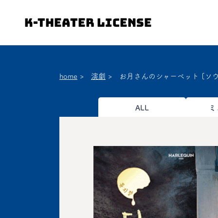
K-Theater License
home
>
演劇
>
お月さんのシャーベット [ソウ
ALL
ミ