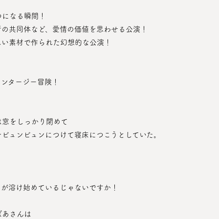
つになる瞬間！
所の共同体など、愛情の価値を思わせる公演！
しい素材で作られた幻想的な公演！
ァンタージー冒険！
は窓をしっかり閉めて
をビュンビュンにつけて寝床につこうとしていた。
月が溶け始めているじゃないですか！
ばあさんは