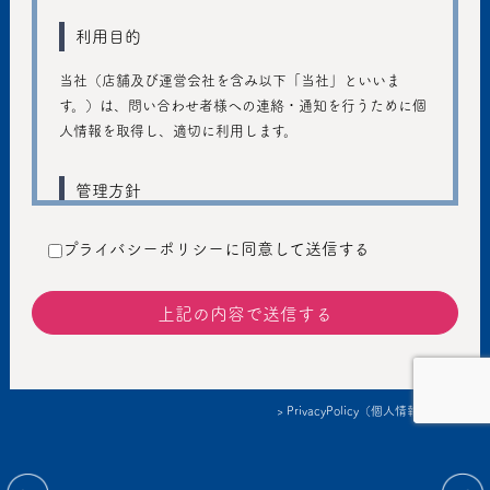
利用目的
当社（店舗及び運営会社を含み以下「当社」といいま
す。）は、問い合わせ者様への連絡・通知を行うために個
人情報を取得し、適切に利用します。
管理方針
ご入力いただきました個人情報は、個人のプライバシーの
プライバシーポリシーに同意して送信する
保護に十分注意し、個人情報の保護に関する法律および管
轄省庁のガイドラインの趣旨に従い、善良な管理者の注意
義務を持って適切に取り扱うものとし、不正アクセス、不
正利用などの防止に努めます。
提供
> PrivacyPolicy（個人情報保護方針）
個人情報を本人の同意なしに第三者に提供しません。ただ
し、以下の場合は、個人情報を本人の同意なく提供するこ
情報提供：Korea Performing arts box office Information System
とがあります。