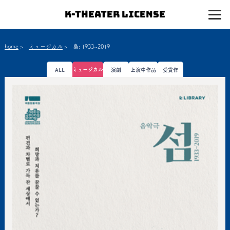
K-Theater License
home
>
ミュージカル
>
島: 1933~2019
ミュージカル
ALL
演劇
上演中作品
受賞作