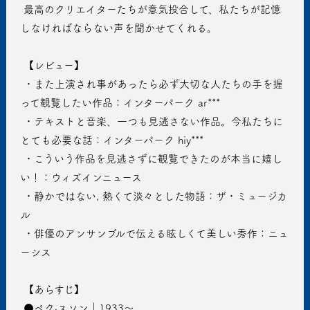
 最高のクリエイターたちが意気投合して、私たちが記憶
しなければならない声を聞かせてくれる。
 【レビュー】
 ・また上演され事があったら必ず大切な人たちの手を握
って観覧したい作品：インターパーク ar***
 ・テキストと音楽、一つも見逃さない作品。今私たちに
とても必要な話：インターパーク hiy***
 ・こういう作品を見逃さずに観覧できたのが本当に嬉し
い！：ウィズインニュース
 ・静かではない, 熱くて淡々とした物語：ザ・ミュージカ
ル 
 ・俳優のアンサンブルで伝える眩しくて美しい秀作：ニュ
ーシス
 【あらすじ】
 ●ペク·スソン｜1933〜