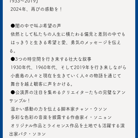
1933〜2019』
 2024年、再びの感動を！
 ●闇の中で叫ぶ希望の声
 依然として私たちの人生に横たわる偏見と差別の中でも
 はっきりと生きる希望と愛、勇気のメッセージを伝え
る。
 ●3つの時空間を行き来する壮大な叙事
 1930年代、1960年代、そして2019年を行き来しながら
 小鹿島の人々と現在を生きていく人々の物語を通じて
 舞台を越え観客に声をかける。
 ●公演界の注目を集めるクリエイターたちの完璧なアン
サンブル！
 温かい感動の力を伝える脚本家チャン・ウソン
 多彩な色彩の音楽を披露する作曲家イ・ソニョン
 オリジナル作品とライセンス作品を土地でも活躍する演
出家パク・ソヨン