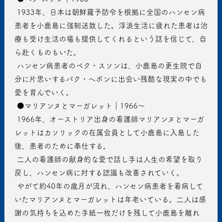
 1933年、日本は朝鮮羅予防令を根拠に全国のハンセン病
患者を小鹿島に強制送致した。浮浪生活に疲れた患者は治
療も受け生活の場も提供してくれるという話を信じて、自
ら赴くものもいた。
 ハンセン病患者のペク・スソンは、小鹿島の更生院で自
分に片思いするパク・ヘボンに出会い残酷な現実の中でも
愛を育んでいく。
 ●マリアンヌとマーガレット｜1966〜
 1966年、オーストリア出身の看護師マリアンヌとマーガ
レットはカソリックの在属会員として小鹿島に入島した
後、患者のために奉仕する。
 二人の看護師の献身的な愛で話し手は人生の希望を取り
戻し、ハンセン病に対する認識も改善されていく。
 やがて約40年の歳月が流れ、ハンセン病患者を看病して
いたマリアンヌとマーガレットは年老いている。二人は感
謝の気持ちを込めた手紙一枚だけを残して小鹿島を離れ