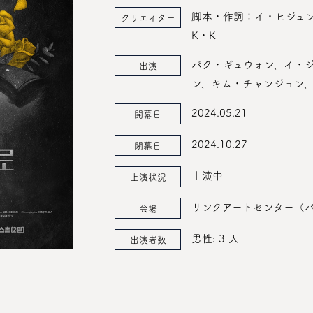
脚本・作詞：イ・ヒジュ
クリエイター
K・K
パク・ギュウォン、イ・
出演
ン、キム・チャンジョン、
2024.05.21
開幕日
2024.10.27
閉幕日
上演中
上演状況
リンクアートセンター（
会場
男性: 3 人
出演者数