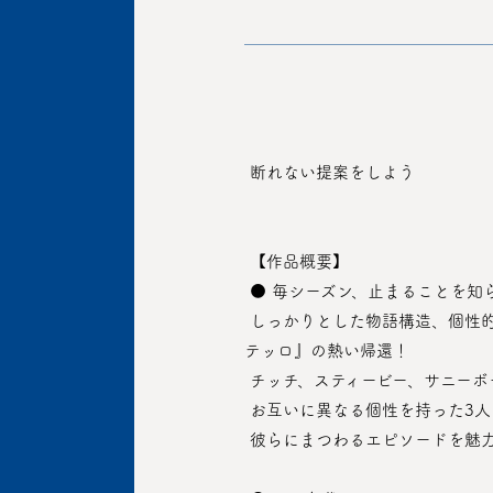
 断れない提案をしよう
 【作品概要】　
 ● 毎シーズン、止まることを
 しっかりとした物語構造、個性的なキャラクター、魅力的なナンバーの3拍子が揃った韓国を代表する創作ミュージカル『ミオ・フラ
テッロ』の熱い帰還！
 チッチ、スティービー、サニー
 お互いに異なる個性を持った3
 彼らにまつわるエピソードを魅