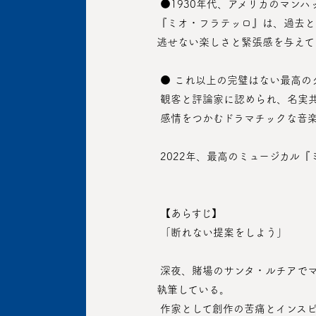
 ●1930年代、アメリカのマンハッタンを背景に繰り広げられるイタリアのマフィアの友情と愛、兄弟愛が込められたミュージカル
『ミオ・フラテッロ』は、過去と
逃せない楽しさと緊張感を与えて
 ● これ以上の完璧はない最高
 観客と評論家に認められ、名実
 感情をつかむドラマチックな音
 2022年、最高のミュージカ
 【あらすじ】
 「断れない提案をしよう」
 深夜、賭場のサンタ・ルチアでマフィアのヒットマン「スティービー」は、上院議員に出馬するボス「サニーボーイ」の役に立つ本を
執筆している。
 作家として創作の苦痛とインスピレーションにとらわれているスティービーに、元マフィアのボスであるルチアーノの息子「チッチ」