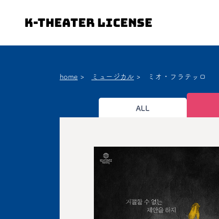
K-Theater License
home
>
ミュージカル
>
ミオ・フラテッロ
ALL