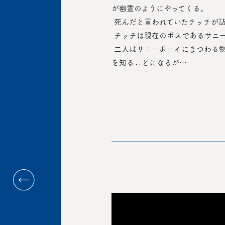
が幽霊のようにやってくる。
 死んだと言われていたチッチが
 チッチは現在のボスであるサニ
 二人はサニーボーイにまつわる物語を通して、過去と現実の壁を行き来しながらすれ違った愛、兄弟愛、そしてまだ知らなかった真実
を知ることになるが…