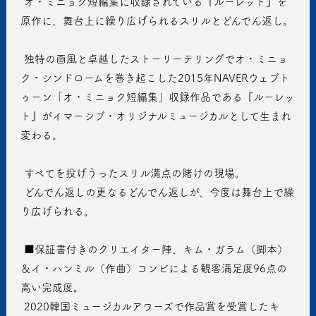
 オ・ミニョク短編集に収録されている『ルーレット』を
原作に、舞台上に繰り広げられるスリルとどんでん返し。
 独特の画風と卓越したストーリーテリングでオ・ミニョ
ク・シンドロームを巻き起こした2015年NAVERウェブト
ゥーン「オ・ミニョク短編集」収録作品である『ルーレッ
ト』がイマーシブ・オリジナルミュージカルとして生まれ
変わる。
 すべてを投げうったスリル満点の賭けの現場。
 どんでん返しの更なるどんでん返しが、今度は舞台上で繰
り広げられる。
 ■保証書付きのクリエイター陣、キム・ガラム（脚本）
＆イ・ハンミル（作曲）コンビによる観客満足度96点の
高い完成度。
 2020韓国ミュージカルアワーズで作品賞を受賞したキ