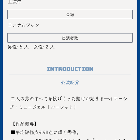
上演中
会場
ヨンナムジャン
出演者数
男性: 5 人
女性: 2 人
Introduction
公演紹介
 二人の男のすべてを投げうった賭けが始まる─イマーシ
ブ・ミュージカル『ルーレット』
 【作品概要】
 ■平均評価点9.98点に輝く秀作。