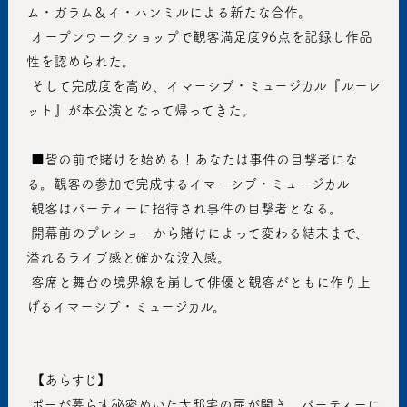
ム・ガラム＆イ・ハンミルによる新たな合作。
 オープンワークショップで観客満足度96点を記録し作品
性を認められた。
 そして完成度を高め、イマーシブ・ミュージカル『ルーレ
ット』が本公演となって帰ってきた。
 ■皆の前で賭けを始める！あなたは事件の目撃者にな
る。観客の参加で完成するイマーシブ・ミュージカル
 観客はパーティーに招待され事件の目撃者となる。
 開幕前のプレショーから賭けによって変わる結末まで、
溢れるライブ感と確かな没入感。
 客席と舞台の境界線を崩して俳優と観客がともに作り上
げるイマーシブ・ミュージカル。
 【あらすじ】
 ポーが暮らす秘密めいた大邸宅の扉が開き、パーティーに