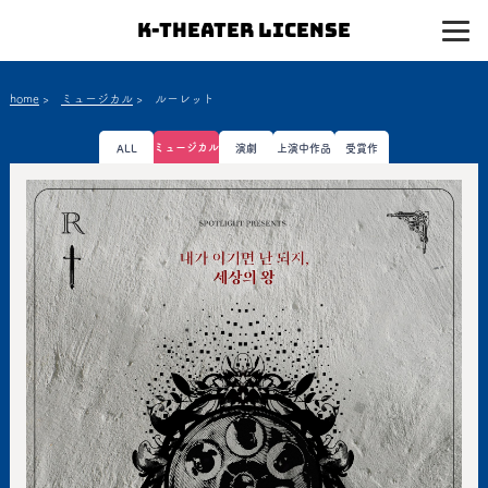
K-Theater License
home
>
ミュージカル
>
ルーレット
ミュージカル
ALL
演劇
上演中作品
受賞作