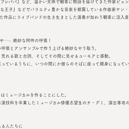
スプレパパ』など、温かい文体で観客に物語を届けてきた作家ピョ
せな王子』などでバラエティ豊かな音楽を披露している作曲家ヤン
ちた作品にライブバンドの生き生きとした演奏が加わり観客に没入
…··· 絶妙な阿吽の呼吸！
の呼吸とアンサンブルで作り上げる絶妙なやり取り。
き荒れる歌と台詞、そしてその間に見せるユーモアと感動。
笑っているうちに、いつの間にか彼らのそばに座って親身になって
ちはミュージカルを作ることにした。
れる人たちに