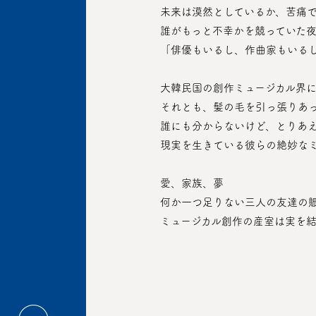
 未来は漠然としているか、苦痛
 誰がもっと不幸かを競っていた
 「俳優もいるし、作曲家もいる
 大韓民国の創作ミュージカル界
 それとも、髪の毛を引っ張りあ
 誰にも分からないけど、とりあ
 現実を生きている彼らの絶妙な
 愛、家族、夢
 何か一つ足りない三人の友達の
 ミュージカル創作の産室は実を