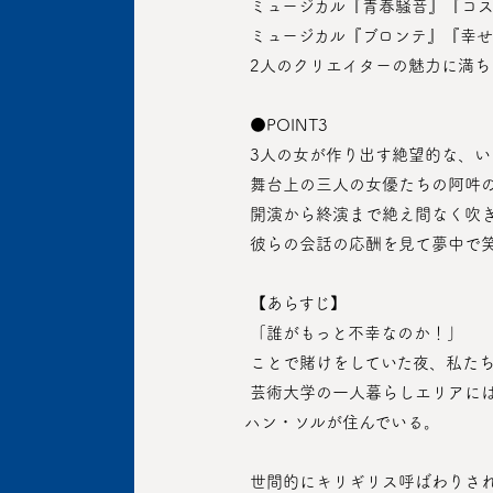
 ミュージカル『青春騒音』『コ
 ミュージカル『ブロンテ』『幸
 2人のクリエイターの魅力に満
 ●POINT3
 3人の女が作り出す絶望的な、いや
 舞台上の三人の女優たちの阿吽
 開演から終演まで絶え間なく吹
 彼らの会話の応酬を見て夢中で
 【あらすじ】
 「誰がもっと不幸なのか！」
 ことで賭けをしていた夜、私た
 芸術大学の一人暮らしエリアには演技科を卒業したミュージカル俳優志望生のチ・グミ、演出専攻のチェ・ジヒョン、実用音楽専攻の
ハン・ソルが住んでいる。
 世間的にキリギリス呼ばわりさ