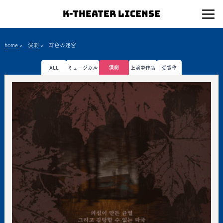
K-Theater License
home
>
演劇
>
緋色の迷宮
演劇
ALL
ミュージカル
上演中作品
受賞作