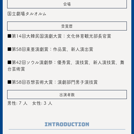
会場
国立劇場タルオルム
受賞歴
■第14回大韓民国演劇大賞：文化体育観光部長官賞
■第58回東亜演劇賞：作品賞、新人演出賞
■第42回ソウル演劇祭：優秀賞、演技賞、新人演技賞、舞
台芸術賞
■第58回百想芸術大賞：演劇部門男子演技賞
出演者数
男性: 7 人
女性: 3 人
Introduction