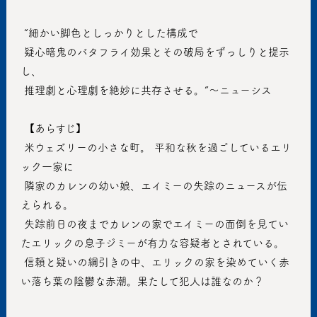
 ”細かい脚色としっかりとした構成で
 疑心暗鬼のバタフライ効果とその破局をずっしりと提示
し、
 推理劇と心理劇を絶妙に共存させる。”〜ニューシス
 【あらすじ】
 米ウェズリーの小さな町。 平和な秋を過ごしているエリ
ック一家に
 隣家のカレンの幼い娘、エイミーの失踪のニュースが伝
えられる。
 失踪前日の夜までカレンの家でエイミーの面倒を見てい
たエリックの息子ジミーが有力な容疑者とされている。
 信頼と疑いの綱引きの中、エリックの家を染めていく赤
い落ち葉の陰鬱な赤潮。果たして犯人は誰なのか？