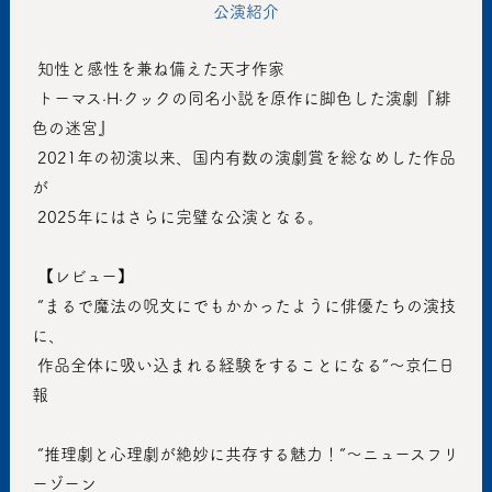
公演紹介
 知性と感性を兼ね備えた天才作家
 トーマス·H·クックの同名小説を原作に脚色した演劇『緋
色の迷宮』
 2021年の初演以来、国内有数の演劇賞を総なめした作品
が
 2025年にはさらに完璧な公演となる。
 【レビュー】
 ”まるで魔法の呪文にでもかかったように俳優たちの演技
に、
 作品全体に吸い込まれる経験をすることになる”〜京仁日
報
 ”推理劇と心理劇が絶妙に共存する魅力！”〜ニュースフリ
ーゾーン