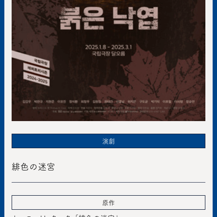
演劇
緋色の迷宮
原作