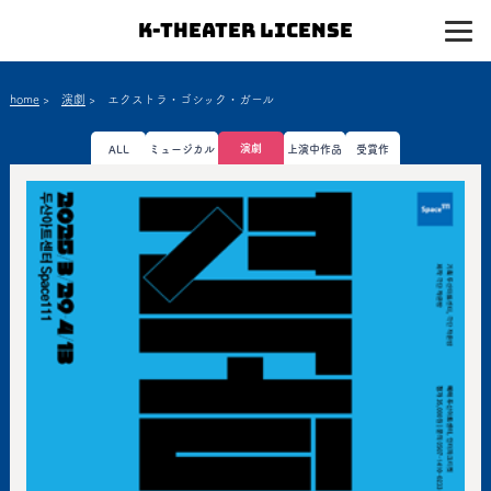
K-Theater License
home
>
演劇
>
エクストラ・ゴシック・ガール
演劇
ALL
ミュージカル
上演中作品
受賞作