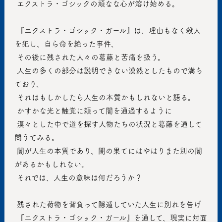
 エクストラ・ゴシックの頑なな心が溶け始める。
 『エクストラ・ゴシック・ガール』は、理由もなく殺人
を犯し、自ら命を絶った事件、
 その後に残された人々の葛藤と苦痛を扱う。
 人生の多くの部分は説明できない漠然としたもので満ち
ており、
 それはもしかしたら人生の本質かもしれないと語る。
 かすかな光と触覚に頼って闇を通過するように
 漠々とした中で道を探す人物たちの状況と葛藤を通して
問うてみる。
 闇が人生の本質であり、闇の果てにはやはりまた別の闇
があるかもしれない。 
 それでは、人生の意味は何だろうか？
 残された荷物を背負って隠遁していた人生に別れを告げ
 『エクストラ・ゴシック・ガール』を通して、現実に対面