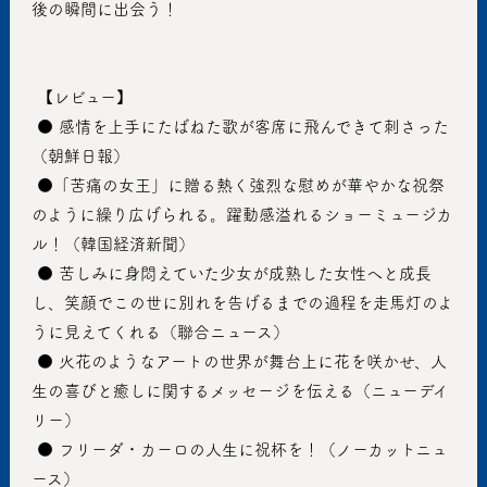
後の瞬間に出会う！
 【レビュー】
 ● 感情を上手にたばねた歌が客席に飛んできて刺さった
（朝鮮日報）
 ●「苦痛の女王」に贈る熱く強烈な慰めが華やかな祝祭
のように繰り広げられる。躍動感溢れるショーミュージカ
ル！（韓国経済新聞）
 ● 苦しみに身悶えていた少女が成熟した女性へと成長
し、笑顔でこの世に別れを告げるまでの過程を走馬灯のよ
うに見えてくれる（聯合ニュース）
 ● 火花のようなアートの世界が舞台上に花を咲かせ、人
生の喜びと癒しに関するメッセージを伝える（ニューデイ
リー）
 ● フリーダ・カーロの人生に祝杯を！（ノーカットニュ
ース）