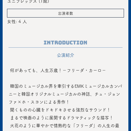
ユニプレックス (1館)
出演者数
女性: 4 人
Introduction
公演紹介
 何があっても、人生万歳！−フリーダ・カーロ−
 韓国のミュージカル界を牽引するEMKミュージカルカンパ
ニーと韓国オリジナルミュージカルの神話、チュ・ジョン
ファ×ホ・スヨンによる秀作！
 聞くものの心臓をドキドキさせる強烈なサウンド！
 まるで映画のように展開するドラマティックな描写！
 火花のように華やかで情熱的な「フリーダ」の人生の最