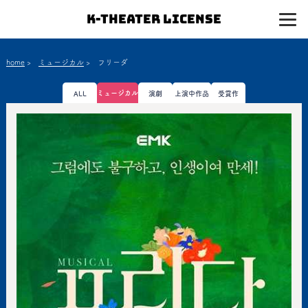
K-Theater License
home
>
ミュージカル
>
フリーダ
ミュージカル
ALL
演劇
上演中作品
受賞作