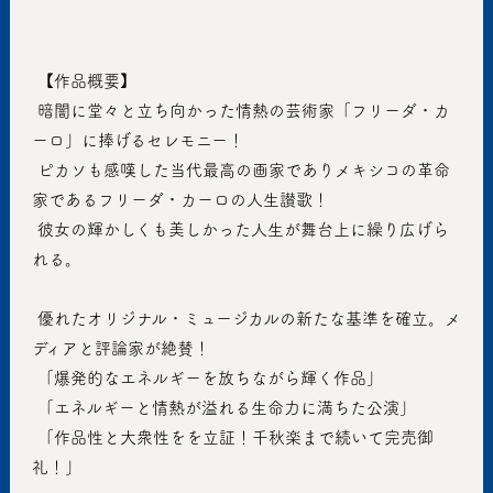
 【作品概要】
 暗闇に堂々と立ち向かった情熱の芸術家「フリーダ・カ
ーロ」に捧げるセレモニー！
 ピカソも感嘆した当代最高の画家でありメキシコの革命
家であるフリーダ・カーロの人生讃歌！
 彼女の輝かしくも美しかった人生が舞台上に繰り広げら
れる。
 優れたオリジナル・ミュージカルの新たな基準を確立。メ
ディアと評論家が絶賛！
 「爆発的なエネルギーを放ちながら輝く作品」
 「エネルギーと情熱が溢れる生命力に満ちた公演」
 「作品性と大衆性をを立証！千秋楽まで続いて完売御
礼！」