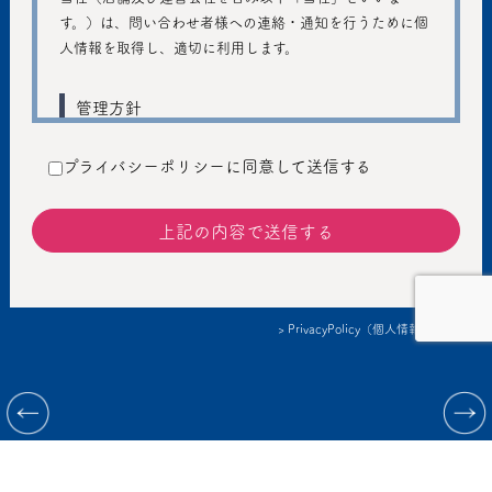
す。）は、問い合わせ者様への連絡・通知を行うために個
人情報を取得し、適切に利用します。
管理方針
ご入力いただきました個人情報は、個人のプライバシーの
プライバシーポリシーに同意して送信する
保護に十分注意し、個人情報の保護に関する法律および管
轄省庁のガイドラインの趣旨に従い、善良な管理者の注意
義務を持って適切に取り扱うものとし、不正アクセス、不
正利用などの防止に努めます。
提供
> PrivacyPolicy（個人情報保護方針）
個人情報を本人の同意なしに第三者に提供しません。ただ
し、以下の場合は、個人情報を本人の同意なく提供するこ
情報提供：Korea Performing arts box office Information System
とがあります。
©2023 conSept LLC & COSMIC Inc. All rights reserved.
法令に基づく場合
人の生命、身体または財産の保護のために必要がある
場合であって、本人の同意を得ることが困難であると