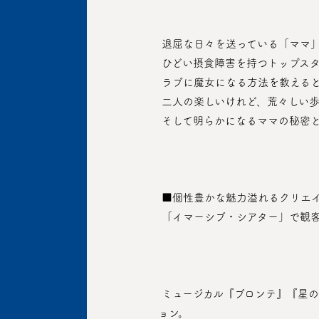
 退屈な日々を送っている「ママ
 ひどい摂食障害を持つトップス
 ラブに魔女になる方法を教える
 二人の楽しいけれど、荒々しい
 そして明らかになるママの秘密
 ■個性豊かな魅力溢れるクリエ
 「イマーシブ・シアター」で観
 ミュージカル『ブロンテ』『星の王子さま』『ザ・フィクション』など様々な作品で幅広いスペクトラムを見せた脚本家ソン・ジェヒ
ョン。