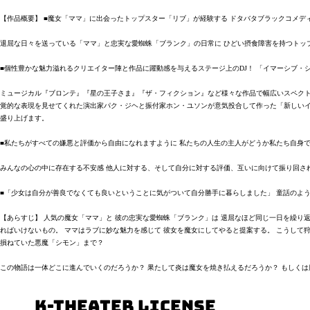
【作品概要】 ■魔女「ママ」に出会ったトップスター「リブ」が経験する ドタバタブラックコメデ
退屈な日々を送っている「ママ」と忠実な愛蜘蛛「ブランク」の日常に ひどい摂食障害を持つトッ
■個性豊かな魅力溢れるクリエイター陣と作品に躍動感を与えるステージ上のDJ！ 「イマーシブ・
ミュージカル『ブロンテ』『星の王子さま』『ザ・フィクション』など様々な作品で幅広いスペクト
覚的な表現を見せてくれた演出家パク・ジヘと振付家ホン・ユソンが意気投合して作った「新しいイ
盛り上げます。
■私たちがすべての嫌悪と評価から自由になれますように 私たちの人生の主人がどうか私たち自身
みんなの心の中に存在する不安感 他人に対する、そして自分に対する評価、互いに向けて振り回さ
■「少女は自分が善良でなくても良いということに気がついて自分勝手に暮らしました」 童話のよう
【あらすじ】 人気の魔女「ママ」と 彼の忠実な愛蜘蛛「ブランク」は 退屈なほど同じ一日を繰り
ればいけないもの。 ママはラブに妙な魅力を感じて 彼女を魔女にしてやると提案する。 こうして
損ねていた悪魔「シモン」まで？
この物語は一体どこに進んでいくのだろうか？ 果たして炎は魔女を焼き払えるだろうか？ もしくは
K-Theater License