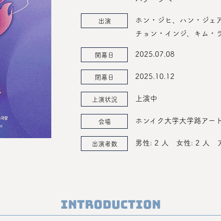
ホン・ジヒ、ハン・ジェ
出演
チョン・インジ、キム・ラ
2025.07.08
開幕日
2025.10.12
閉幕日
上演中
上演状況
ホンイク大学大学路アー
会場
男性: 2 人
女性: 2 人
出演者数
Introduction