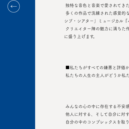
 独特な音色と音楽で愛されてき
 多くの作品で洗練された感覚的な表現を見せてくれた演出家パク・ジヘと振付家ホン・ユソンが意気投合して作った「新しいイマー
シブ・シアター」ミュージカル『
 クリエイター陣の魅力に満ちた作品と俳優だけでなく、DJが舞台の上で観客を笑わせたり、怒らせたり、公演を共にに楽しめるよう
に盛り上げます。
 ■私たちがすべての嫌悪と評価
 私たちの人生の主人がどうか私
 みんなの心の中に存在する不安
 他人に対する、そして自分に対
 自分の中のコンプレックスを取