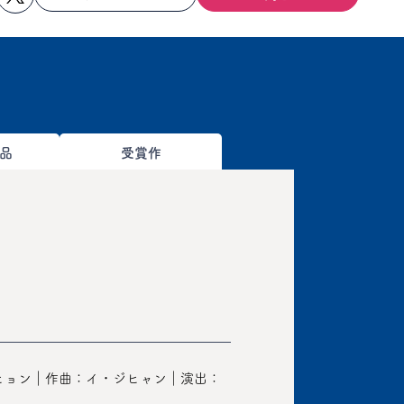
品
受賞作
ヒョン｜作曲：イ・ジヒャン｜演出：