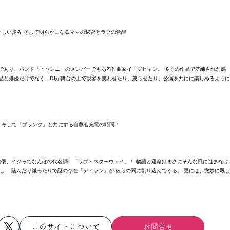
々しい歩み そして明らかになるママの秘密とラブの覚醒
であり、バンド「ヒャンニ」のメンバーでもある作曲家イ・ジヒャン。 多くの作品で洗練された感
品と俳優だけでなく、DJが舞台の上で観客を笑わせたり、怒らせたり、公演を共にに楽しめるように
 そして「ブランク」と共にする自尊心充電の時間！
な女優、イジってなんぼの代名詞、「ラブ・スターウェイ」！ 物語と運命はまさにそんな風に進まなけ
し、 踏んだり蹴ったりで謎の存在「ディラン」が 彼らの間に割り込んでくる。 更には、微妙に殺し
このサイトについて
お問合せ