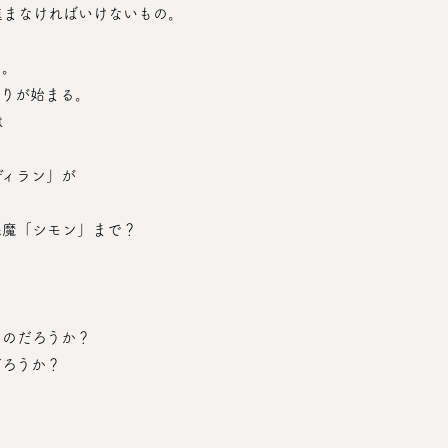
進まなければいけないもの。
る。
狩りが始まる。
は
、
ディラン」が
悪魔「シモン」まで？
くのだろうか？
だろうか？
？