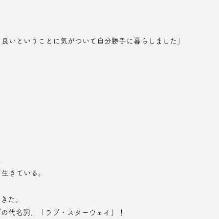
も良いということに気がついて自分勝手に暮らしました」
は
て生きている。
てきた。
ぼの代名詞、「ラブ・スターウェイ」！