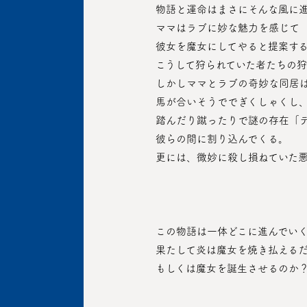
 物語と運命はまさにそんな風に
 ママはラブに妙な魅力を感じて
 彼女を魔女にしてやると提案す
 こうして狩られていた者たちの
 しかしママとラブの奇妙な同居
 馬が合いそうででぎくしゃくし
 踏んだり蹴ったりで謎の存在「
 彼らの間に割り込んでくる。
 更には、微妙に殺し損ねていた
 この物語は一体どこに進んでい
 果たして炎は魔女を焼き払える
 もしくは魔女を誕生させるのか