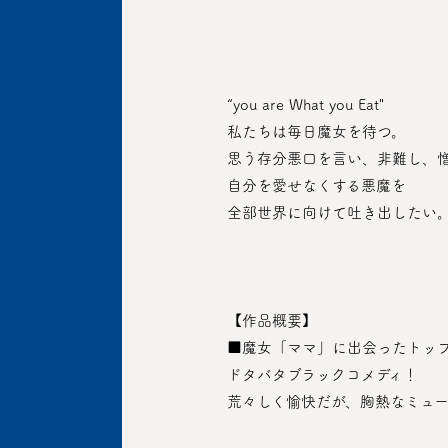
 “you are What you Eat"
 私たちは毎日魔女を待つ。
 思う存分悪口を言い、非難し、
 自分を愛せなくする悪魔を
 全部世界に向けて吐き出したい
 【作品概要】
 ■魔女「ママ」に出会ったトッ
 ドタバタブラックコメディ！
 荒々しく愉快だが、胸熱なミュ