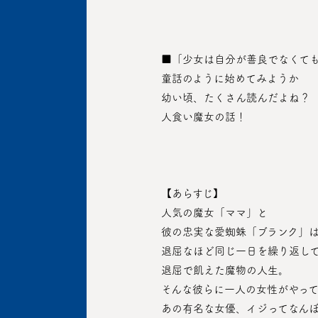
 ■「少女は自分が善良でなくて
 童話のように始めてみようか
 幼い頃、たくさん読んだよね？
 人食い魔女の話！
 【あらすじ】
 人気の魔女「ママ」と
 彼の忠実な愛蜘蛛「ブランク」
 退屈なほど同じ一日を繰り返し
 退屈で飢えた魔物の人生。
 そんな彼らに一人の女性がやっ
 あの有名な女優、イジってなん