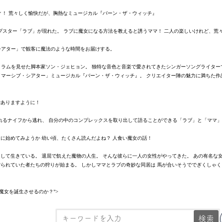
ィ！ 荒々しく愉快だが、胸熱なミュージカル『バーン・ザ・ウィッチ』
プスター「ラブ」が現れた。 ラブに魔女になる方法を教えると誘うママ！ 二人の楽しいけれど、荒
シアター」で観客に魔法のような時間をお届けする。
ラムを見せた脚本家ソン・ジェヒョン。 独特な音色と音楽で愛されてきたシンガーソングライター
マーシブ・シアター」ミュージカル『バーン・ザ・ウィッチ』。 クリエイター陣の魅力に満ちた作
でありますように！
れるナイフから逃れ、 自分の中のコンプレックスを取り出して語ることができる「ラブ」と「ママ」
に始めてみようか 幼い頃、たくさん読んだよね？ 人食い魔女の話！
返して生きている。 退屈で飢えた魔物の人生。 そんな彼らに一人の女性がやってきた。 あの有名
狩られていた者たちの狩りが始まる。 しかしママとラブの奇妙な同居は 馬が合いそうででぎくしゃく
魔女を誕生させるのか？">
検索