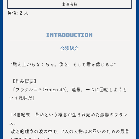
出演者数
男性: 2 人
Introduction
公演紹介
 ”燃え上がらなくちゃ。僕を、そして君を信じるよ”
 【作品概要】
 「フラテルニテ(Fraternité)、連帯。一つに団結しようと
いう意味だ」
 18世紀末、革命という概念が生まれ始めた激動のフラン
ス。
 政治的理念の波の中で、2人の人物はお互いのための最善