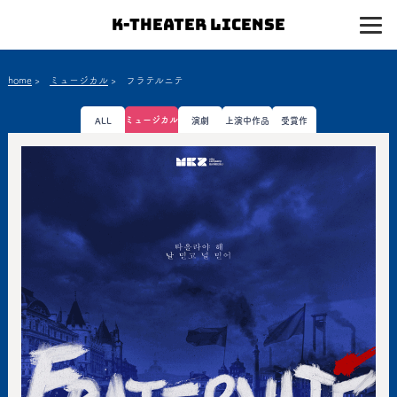
K-Theater License
home
>
ミュージカル
>
フラテルニテ
ミュージカル
ALL
演劇
上演中作品
受賞作