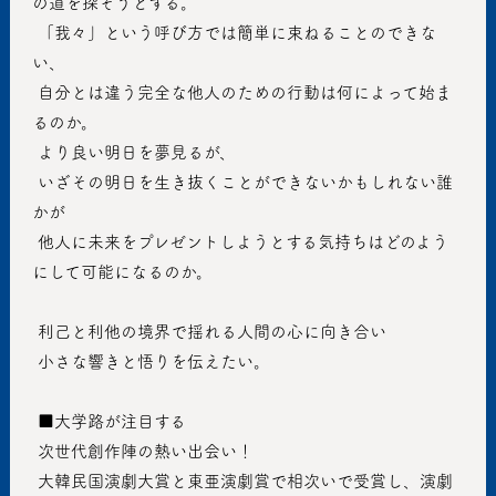
の道を探そうとする。
 「我々」という呼び方では簡単に束ねることのできな
い、
 自分とは違う完全な他人のための行動は何によって始ま
るのか。
 より良い明日を夢見るが、
 いざその明日を生き抜くことができないかもしれない誰
かが
 他人に未来をプレゼントしようとする気持ちはどのよう
にして可能になるのか。
 利己と利他の境界で揺れる人間の心に向き合い
 小さな響きと悟りを伝えたい。
 ■大学路が注目する
 次世代創作陣の熱い出会い！
 大韓民国演劇大賞と東亜演劇賞で相次いで受賞し、演劇