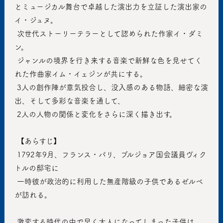
とミュージカル舞台で卓越した演出力を立証した演出家の
イ・ジュヌ。
 次世代ストーリーテラーとして認められた作家イ・ダミ
ン。
 ジャンルの境界を行き来する音楽で新鮮な色を見せてく
れた作曲家イム・イェジンが共にする。
 3人の創作陣が意気投合し、没入感のある物語、細密な演
出、そして多彩な音楽を通して、
 2人の人物の関係と変化をさらに深く描き出す。
 【あらすじ】
 1792年9月、フランス・パリ、ブルジョア国会議員ヴィク
トルの邸宅に
 一時彼が政治的に利用した無産階級の子供であるゼルベ
が訪れる。
 激変する時代の中で早く大人になってしまった子供は