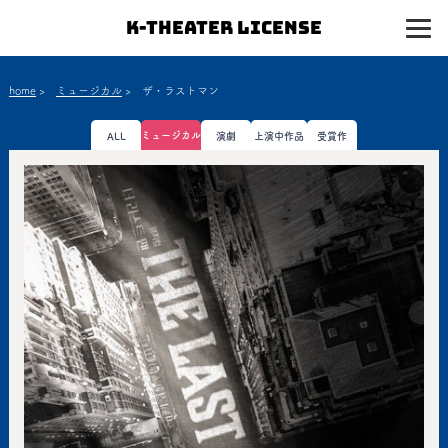
K-Theater License
home
>
ミュージカル
>
ザ・ラストマン
ミュージカル
ALL
演劇
上演中作品
受賞作