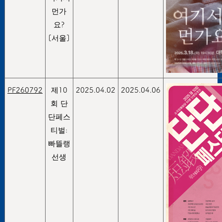
먼가
요?
[서울]
PF260792
제10
2025.04.02
2025.04.06
회 단
단페스
티벌:
빠뜰랭
선생