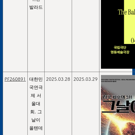
발라드
PF260891
대한민
2025.03.28
2025.03.29
국연극
제 서
울대
회, 그
날이
올텐데