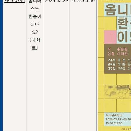
PF260744
옴니버
2025.03.29
2025.03.30
스도
환승이
되나
요?
[대학
로]