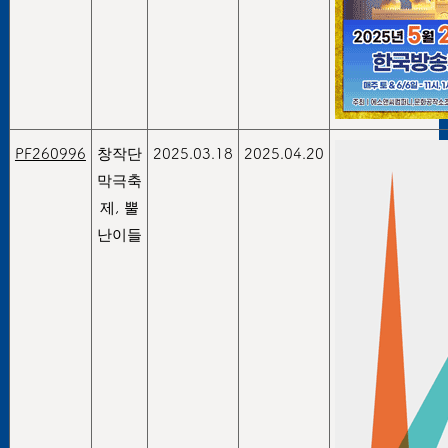
PF260996
창작단
2025.03.18
2025.04.20
막극축
제, 뿔
난이들