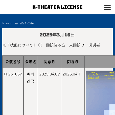
K-Theater License
home
>
list_2025_0316
2025年3月16日
※「状態について」 ◯：翻訳済み△：未翻訳 ✗：非掲載
公演番号
公演名
開幕日
閉幕日
PF261037
획의
2025.04.09
2025.04.11
간극