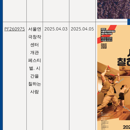
PF260975
서울연
2025.04.03
2025.04.05
극창작
센터
개관
페스티
벌, 시
간을
칠하는
사람