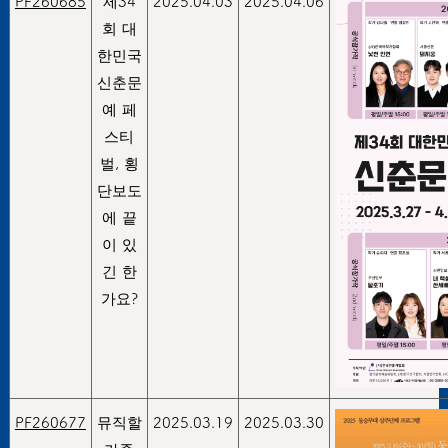
PF260685
제34
2025.04.03
2025.04.06
회 대
한민국
신춘문
예 페
스티
벌, 횡
단보도
에 끝
이 있
긴 한
가요?
PF260677
뮤직할
2025.03.19
2025.03.30