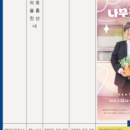
의 옷
을 훔
친 선
녀