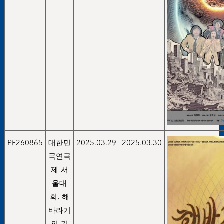
PF260865
대한민
2025.03.29
2025.03.30
국연극
제 서
울대
회, 해
바라기
의 기