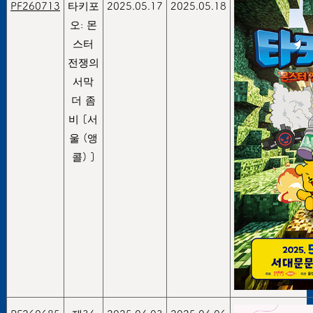
PF260713
타키포
2025.05.17
2025.05.18
오: 몬
스터
전쟁의
서막
더 좀
비 [서
울 (앵
콜) ]