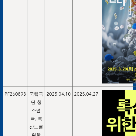
PF260893
국립극
2025.04.10
2025.04.27
단 청
소년
극, 록
산느를
위한