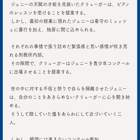
 ジェニーの天賦の才能を見抜いたクリューガーは、ピアノ
のレッスンを受けることを提案する。
 しかし、最初の授業に現れたジェニーは看守のミュッツ
ェに暴行を加え、独房に閉じ込められる。
 それぞれの事情で張り詰めた緊張感と荒い感情が吹き荒
れる刑務所内部。
 その隙間で、クリューガーはジェニーを青少年コンクール
に出場させることを提案する。
 世の中に対する不信と怒りで自らを隔離させたジェニー
は、自分のことをあきらめないクリューガーに心を開き始
める。
 そうして隠していた傷をあらわにして近づいていく二
人。
 しかし、順調には進まないコンクール参加。