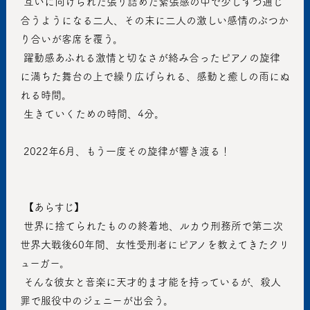
 互いに向けられた張り詰めた緊張感の中で少しずつ通じ
合うようになる二人、その末に二人の激しい感情のぶつか
り合いが客席を覆う。
 躍動感あふれる激情と切なさが絡み合ったピアノの旋律
に満ちた舞台の上で繰り広げられる、感動と癒しの雨にぬ
れる時間。
 生きていくための時間、4分。
 2022年6月、もう一度その旋律が響き渡る！
 【あらすじ】
 世界に捨てられたものの終着地、ルカウ刑務所で第二次
世界大戦後60年間、女性受刑者にピアノを教えてきたクリ
ューガー。
 そんな彼女と音楽に天才的ま才能を持っているが、殺人
罪で服役中のジェニーが出会う。