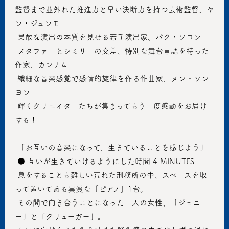
監督まで並外れた推進力と早い決断力を持つ芸術監督、ヤ
ン・ジュンモ
 果敢な演出の本質を見せる若手演出家、パク・ソヨン
 メタファーとシミリーの交差、特別な舞台言語を持った
作家、カンナム
 繊細な音楽感覚で感情的旋律を作る作曲家、メン・ソン
ヨン
 輝くクリエイターたちが集まってもう一度感動をお届け
する！
 「お互いの音楽になって、生きていることを感じよう」
 ● 互いが生きていけるようにした時間 4 MINUTES
 息をすることも難しい荒れた刑務所の中、スペースを取
って置いてある異質な「ピアノ」1台。
 その間で向き合うことになった二人の女性、「ジェニ
ー」と「クリューガー」。