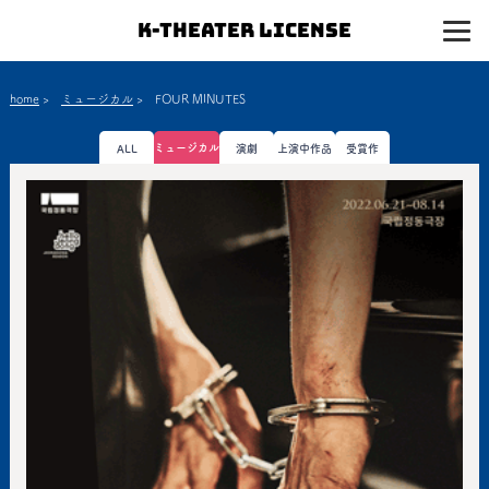
K-Theater License
home
>
ミュージカル
>
FOUR MINUTES
ミュージカル
ALL
演劇
上演中作品
受賞作