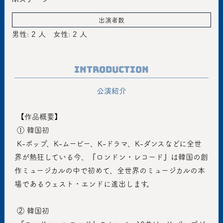
出演者数
男性: 2 人
女性: 2 人
Introduction
公演紹介
 【作品概要】
 ① 韓国初
 K-ポップ、K-ムービー、K-ドラマ、K-ダンスなどに全世
界が熱狂している今、『ロンドン・レコード』は韓国の創
作ミュージカルの中で初めて、全世界のミュージカルの本
場であるウェスト・エンドに進出します。
 ② 韓国初