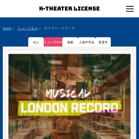
K-Theater License
home
>
ミュージカル
>
ロンドン・レコード
ミュージカル
ALL
演劇
上演中作品
受賞作