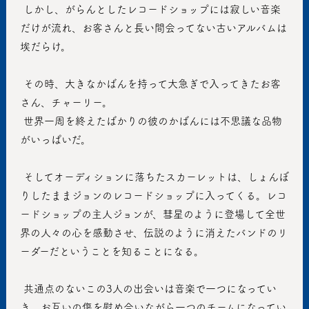
 しかし、がらんとしたレコードショップには寂しい音楽
だけが流れ、お客さんと長い間会ってない古いアルバムは
埃だらけ。
 その時、大きなかばんを持って大急ぎで入ってきたお客
さん、チャーリー。
 世界一周を終えたばかりの彼のかばんには不思議な品物
がいっぱいだ。
 そしてオーディションに落ちたスカーレットは、しょんぼ
りしたままジョンのレコードショップに入ってくる。レコ
ードショップの主人ジョンが、彗星のように登場して全世
界の人々の心を感動させ、伝説のように消えたバンドのリ
ーダーだということを知ることになる。
 共通点のないこの3人の出会いは音楽で一つになってい
き、お互いの傷を慰め合いながら一つのチームになってい