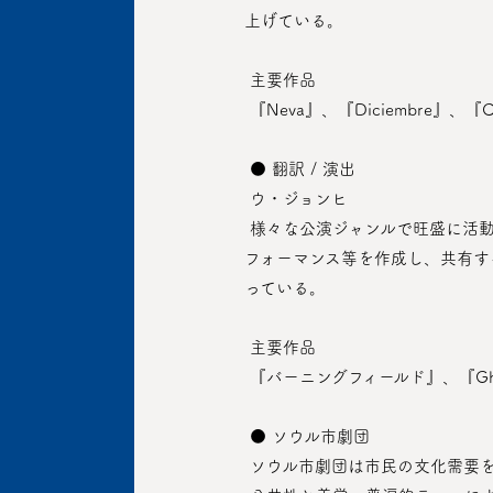
上げている。
 主要作品
 『Neva』、『Diciembre』、『C
 ● 翻訳 / 演出
 ウ・ジョンヒ
 様々な公演ジャンルで旺盛に活動している次世代演出家。多国籍な芸術家たちの間の協力に基づいてマルチメディア演劇及びニューパ
フォーマンス等を作成し、共有す
っている。
 主要作品
 『バーニングフィールド』、『Gh
 ● ソウル市劇団
 ソウル市劇団は市民の文化需要