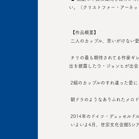
い。（クリストファー・アーネッ
 【作品概要】
 二人のカップル、思いがけない
 チリの最も期待されてる作家ギレルモ・カルデロンの独創的でクリエイティブな脚本と、『バーニングフィールド』で奇抜で独特な演
出を披露したウ・ジョンヒが出会
 2組のカップルのすれ違った愛
 朝ドラのようなありふれたメロ
 2014年のドイツ・デュッセ
 いよいよ4月、世宗文化会館S