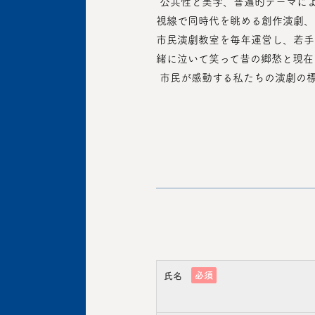
 公共性と美学、普遍的テーマによる大衆的価値を目指しています。すでに検証された古典劇からジャンルを行き来する脚色劇、異なる
視線で同時代を眺める創作演劇、
市民演劇教室を毎年運営し、若手
緒に泣いて笑って昔の郷愁と現在
 市民が感動する私たちの演劇の
必須
氏名