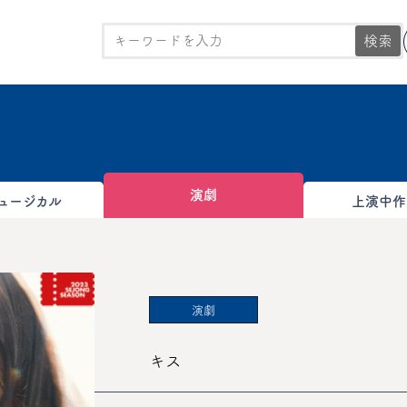
検索
演劇
ュージカル
上演中作
演劇
キス