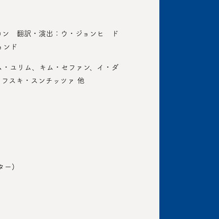
ロン 翻訳・演出：ウ・ジョンヒ ド
ョンド
ム・ユリム、キム・セファン、イ・ダ
フスキ・スンチッツァ 他
ター)