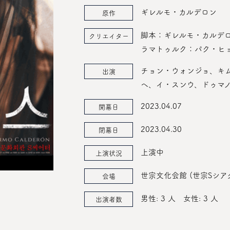
ギレルモ・カルデロン
原作
脚本：ギレルモ・カルデ
クリエイター
ラマトゥルク：パク・ヒ
チョン・ウォンジョ、キ
出演
ヘ、イ・スンウ、ドゥマノ
2023.04.07
開幕日
2023.04.30
閉幕日
上演中
上演状況
世宗文化会館 (世宗Sシア
会場
男性: 3 人
女性: 3 人
出演者数