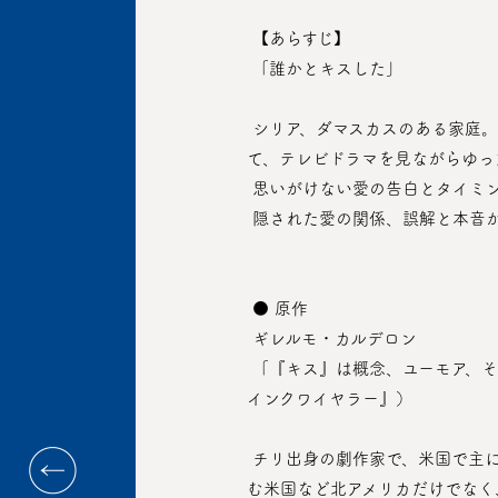
 【あらすじ】
 「誰かとキスした」
 シリア、ダマスカスのある家庭。長い間お互いに知り合いだった二組の若いカップルは、いつもと変わらずハーディルの家に集まっ
て、テレビドラマを見ながらゆっ
 思いがけない愛の告白とタイミ
 隠された愛の関係、誤解と本音
 ● 原作
 ギレルモ・カルデロン
 「『キス』は概念、ユーモア、そして純粋な大胆さにおいて独創的で賢く、観客を驚かせる」（ティム・レイニンガー『ジャーナル・
インクワイヤラー』）
 チリ出身の劇作家で、米国で主に活動する作家で演出家。カルデロンの作品を通じて公演されたプロダクションはブロードウェイを含
む米国など北アメリカだけでなく