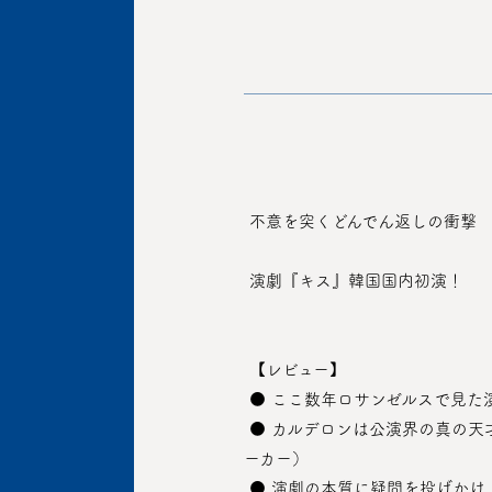
 不意を突くどんでん返しの衝撃
 演劇『キス』韓国国内初演！
 【レビュー】
 ● ここ数年ロサンゼルスで見
 ● カルデロンは公演界の真の天才だ…。ただ一度も見たことのないものを見ることになり、また見たくなるだろう。（ザ・ニューヨ
ーカー）
 ● 演劇の本質に疑問を投げかけ、芸術が正直かどうかを探求し、台本の中の真実を見つけたいなら、『キス』を見に劇場に行きなさ