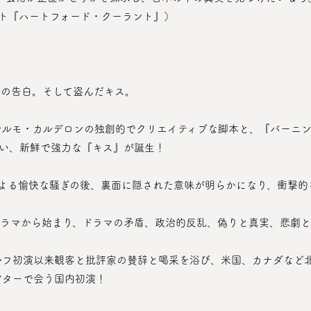
ト『ハートフォード・クーラント』）
愛の告白。そして盗んだキス。
い、新鮮で強力な『キス』が誕生！
による愉快な騒ぎの後、裏面に隠された意味が明らかになり、衝撃的
ドラマから始まり、ドラマの矛盾、政治的反乱、偽りと真実、悲劇
ルドルフ初演以来観客と批評家の賛辞と喝采を浴び、米国、カナダな
シアターで会う国内初演！