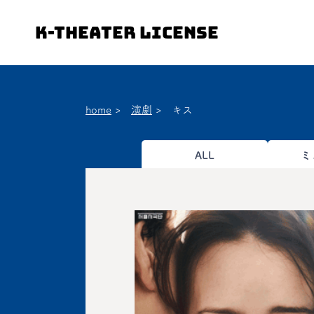
K-Theater License
home
>
演劇
>
キス
ALL
ミ