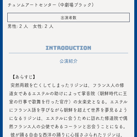
チュンムアートセンター (中劇場ブラック)
出演者数
男性: 2 人
女性: 2 人
Introduction
公演紹介
 【あらすじ】
 突然両親を亡くしてしまったリジンは、フランス人の修
道女であるエステルの助けによって掌音院（朝鮮時代に王
室の行事で歌舞を行った官庁）の女楽史となる。エステル
にフランス語を学びながら朝鮮を超えて世界を夢見るよう
になるリジンは、エステルに会うために訪れた修道院で偶
然フランス人の公使であるコーランと出会うことになる。
 彼が踊る自由な西洋の踊りに心揺さぶられたリジンは、