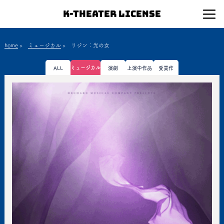
K-Theater License
home
>
ミュージカル
>
リジン：光の女
ミュージカル
ALL
演劇
上演中作品
受賞作